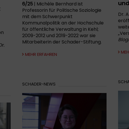
und
6/25
| Michèle Bernhard ist
t
Professorin für Politische Soziologie
Dr. 
mit dem Schwerpunkt
eröf
Kommunalpolitik an der Hochschule
weit
für öffentliche Verwaltung in Kehl;
on
„Vers
2009-2012 und 2019-2022 war sie
Blogb
Mitarbeiterin der Schader-Stiftung.
r.
MEH
MEHR ERFAHREN
SCH
SCHADER-NEWS