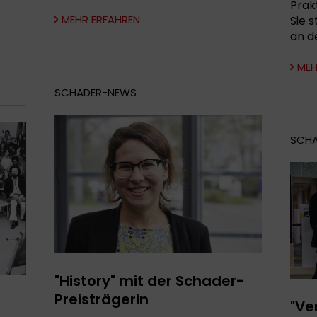
Prak
MEHR ERFAHREN
Sie 
an d
MEH
SCHADER-NEWS
SCH
"History" mit der Schader-
Preisträgerin
"Ve