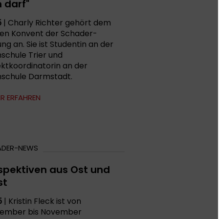
n darf"
5
| Charly Richter gehört dem
nen Konvent der Schader-
ung an. Sie ist Studentin an der
schule Trier und
ektkoordinatorin an der
schule Darmstadt.
R ERFAHREN
ADER-NEWS
spektiven aus Ost und
st
5
| Kristin Fleck ist von
ember bis November