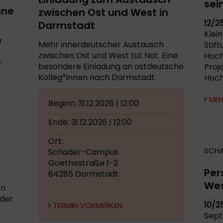
sei
hne
zwischen Ost und West in
12/2
Darmstadt
Klei
r
Mehr innerdeutscher Austausch
Stift
zwischen Ost und West tut Not. Eine
Hoch
-
besondere Einladung an ostdeutsche
Proj
Kolleg*innen nach Darmstadt.
Hoch
MEH
Beginn: 31.12.2026 | 12:00
Ende: 31.12.2026 | 12:00
Ort:
SCH
Schader-Campus
Goethestraße 1-2
Per
64285 Darmstadt
We
on
 der
10/2
TERMIN VORMERKEN
Sept