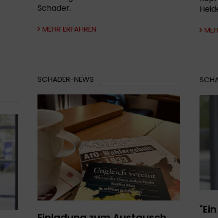
Schader.
Heid
MEHR ERFAHREN
MEH
SCHADER-NEWS
SCH
"Ei
Einladung zum Austausch