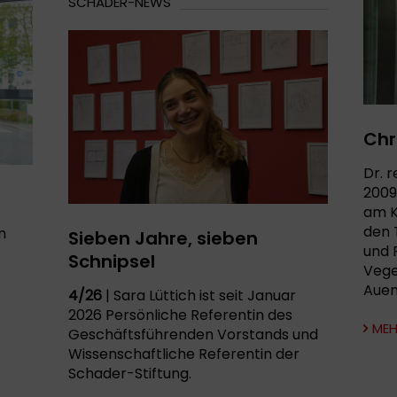
SCHADER-NEWS
Chr
Dr. r
2009
am K
den
n
Sieben Jahre, sieben
und 
Schnipsel
Vege
Auen
4/26
| Sara Lüttich ist seit Januar
2026 Persönliche Referentin des
MEH
Geschäftsführenden Vorstands und
Wissenschaftliche Referentin der
Schader-Stiftung.