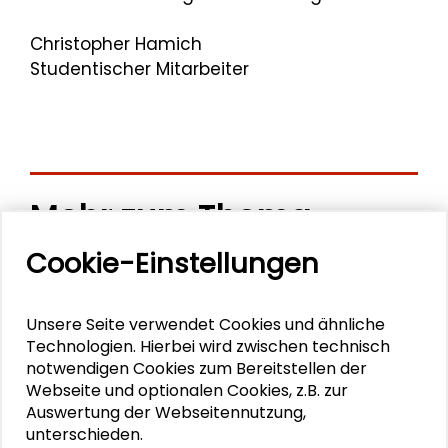
Christopher Hamich
Studentischer Mitarbeiter
Mehr zum Thema
Cookie-Einstellungen
Vielfältige Themenbereiche
"Ein Ort an dem man echt sein darf"
Unsere Seite verwendet Cookies und ähnliche
Technologien. Hierbei wird zwischen technisch
Künstlerischer Ausdruck und moderne Kultur
notwendigen Cookies zum Bereitstellen der
Webseite und optionalen Cookies, z.B. zur
Aus Oslo zur Schader-Stiftung
Auswertung der Webseitennutzung,
unterschieden.