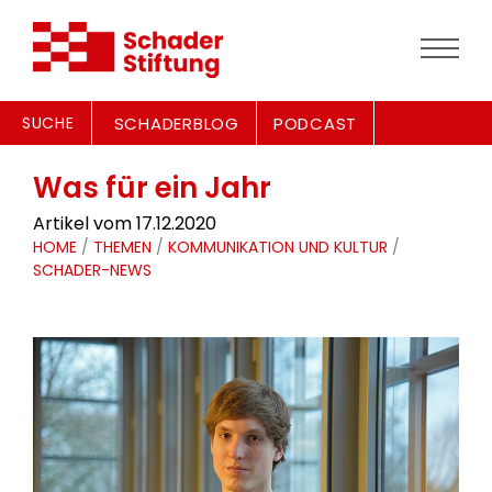
SUCHE
SCHADERBLOG
PODCAST
Was für ein Jahr
Artikel vom 17.12.2020
HOME
/
THEMEN
/
KOMMUNIKATION UND KULTUR
/
SCHADER-NEWS