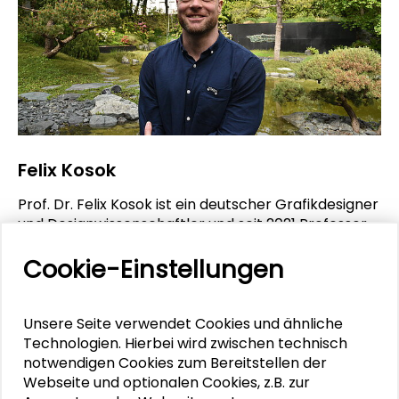
Felix Kosok
Prof. Dr. Felix Kosok ist ein deutscher Grafikdesigner
und Designwissenschaftler und seit 2021 Professor
an der German University am Campus Berlin.
Cookie-Einstellungen
MEHR ERFAHREN
Unsere Seite verwendet Cookies und ähnliche
Technologien. Hierbei wird zwischen technisch
notwendigen Cookies zum Bereitstellen der
Webseite und optionalen Cookies, z.B. zur
RELIGION