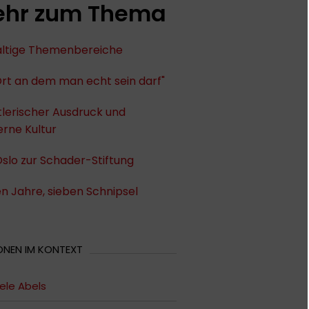
hr zum Thema
fältige Themenbereiche
Ort an dem man echt sein darf"
lerischer Ausdruck und
rne Kultur
slo zur Schader-Stiftung
n Jahre, sieben Schnipsel
ONEN IM KONTEXT
ele Abels