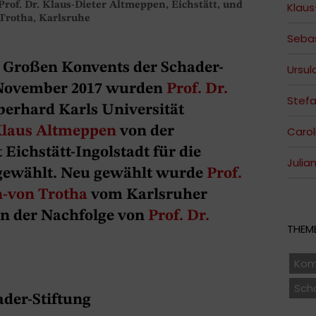
 Prof. Dr. Klaus-Dieter Altmeppen, Eichstätt, und
Klaus
 Trotha, Karlsruhe
Seba
s Großen Konvents der Schader-
Ursul
 November 2017 wurden
Prof. Dr.
Stefa
berhard Karls Universität
 Klaus Altmeppen
von der
Carol
Eichstätt-Ingolstadt für die
Julia
rgewählt. Neu gewählt wurde
Prof.
n-von Trotha
vom Karlsruher
 in der Nachfolge von
Prof. Dr.
THEME
Kom
Sch
ader-Stiftung