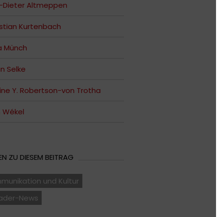
-Dieter Altmeppen
stian Kurtenbach
a Münch
n Selke
ine Y. Robertson-von Trotha
n Wékel
N ZU DIESEM BEITRAG
munikation und Kultur
ader-News