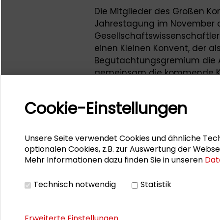
Die Mitglieder des Großen Kon
Jahrestagung im November a
Gesellschaftswissenschaftler
einen Kleinen Konvent, der al
Begutachtungsgremium die A
gemeinsam die kommende Ko
Förderanträge zu begutachten
Fragen zu beraten.
Cookie-Einstellungen
Der Kleine Konvent besteht a
Gewählten gehören dem G
Unsere Seite verwendet Cookies und ähnliche Tech
Akademie für Politische Bildu
optionalen Cookies, z.B. zur Auswertung der Webse
Hochschule Furtwangen,
Prof
Mehr Informationen dazu finden Sie in unseren
Dat
Universität Darmstadt und als
Sebastian Kurtenbach
, Univer
Technisch notwendig
Statistik
Erweiterte Einstellungen