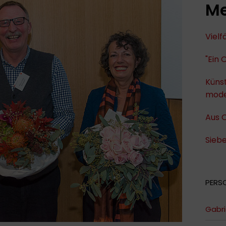
Me
Viel
"Ein 
Künst
mode
Aus O
Siebe
PERS
Gabri