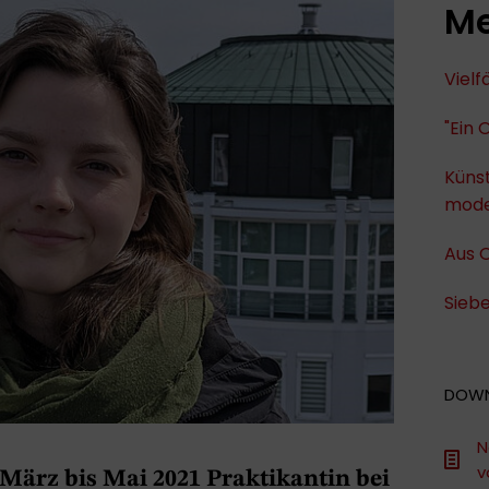
Me
Viel
"Ein 
Künst
mode
Aus O
Siebe
DOW
N
v
März bis Mai 2021 Praktikantin bei