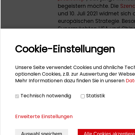
begeistern möchte. Die
Szena
und 10. Juli 2021 widmet sic
europäischen Strategie. Bes
Supermächten USA und China 
Mehr zu den kommenden Vera
Cookie-Einstellungen
unserer
Internetseite,
via
Twit
Nachdenkenswertes gibt es
Unsere Seite verwendet Cookies und ähnliche Tech
Mit herzlichen Grüßen
optionalen Cookies, z.B. zur Auswertung der Webse
Mehr Informationen dazu finden Sie in unseren
Dat
Eva Benner
Technisch notwendig
Statistik
Praktikantin der Schader-Stif
Erweiterte Einstellungen
Auswahl speichern
Alle Cookies akzeptier