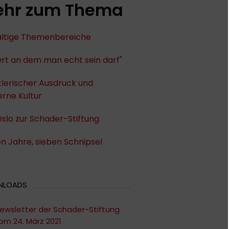
hr zum Thema
fältige Themenbereiche
Ort an dem man echt sein darf"
lerischer Ausdruck und
rne Kultur
slo zur Schader-Stiftung
n Jahre, sieben Schnipsel
NLOADS
ewsletter der Schader-Stiftung
om 24. März 2021