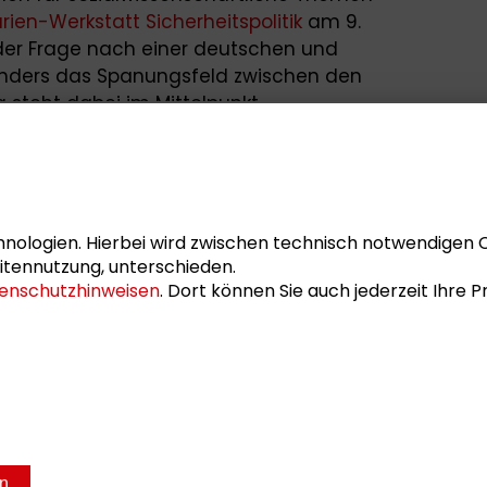
rien-Werkstatt Sicherheitspolitik
am 9.
h der Frage nach einer deutschen und
onders das Spanungsfeld zwischen den
steht dabei im Mittelpunkt.
nstaltungen finden Sie auch auf
ter
und auch auf
Instagram.
 jede Woche neu auf dem
schaderblog
.
nologien. Hierbei wird zwischen technisch notwendigen 
itennutzung, unterschieden.
enschutzhinweisen
. Dort können Sie auch jederzeit Ihre
tung
en