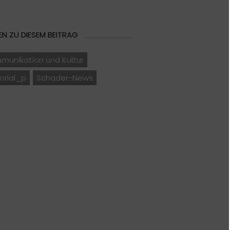
N ZU DIESEM BEITRAG
munikation und Kultur
orial_p
Schader-News