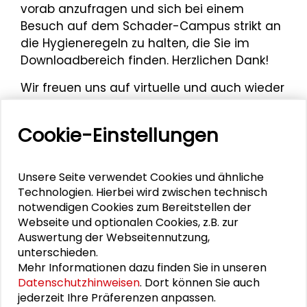
vorab anzufragen und sich bei einem
Besuch auf dem Schader-Campus strikt an
die Hygieneregeln zu halten, die Sie im
Downloadbereich finden. Herzlichen Dank!
Wir freuen uns auf virtuelle und auch wieder
analoge Begegnungen und grüßen herzlich
aus Darmstadt - bleiben Sie gesund!
Cookie-Einstellungen
Ihr Team der Schader-Stiftung.
Unsere Seite verwendet Cookies und ähnliche
Technologien. Hierbei wird zwischen technisch
Mehr zum Thema
notwendigen Cookies zum Bereitstellen der
Webseite und optionalen Cookies, z.B. zur
Auswertung der Webseitennutzung,
Vielfältige Themenbereiche
unterschieden.
Mehr Informationen dazu finden Sie in unseren
"Ein Ort an dem man echt sein darf"
Datenschutzhinweisen
. Dort können Sie auch
jederzeit Ihre Präferenzen anpassen.
Künstlerischer Ausdruck und moderne Kultur