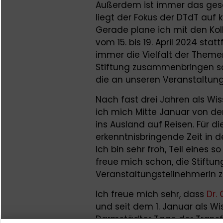
Außerdem ist immer das gesa
liegt der Fokus der DTdT auf 
Gerade plane ich mit den Ko
vom 15. bis 19. April 2024 stat
immer die Vielfalt der Themen
Stiftung zusammenbringen sow
die an unseren Veranstaltun
Nach fast drei Jahren als Wi
ich mich Mitte Januar von d
ins Ausland auf Reisen. Für d
erkenntnisbringende Zeit in d
Ich bin sehr froh, Teil eines
freue mich schon, die Stiftun
Veranstaltungsteilnehmerin 
Ich freue mich sehr, dass
Dr.
und seit dem 1. Januar als Wi
Darmstädter Tage der Transfo