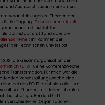
i dem Akteur*innen der Kommunen und
ionen und Austausch zusammenkamen.
itere Veranstaltungen zu Themen der
 z.B. die Tagung
„Gendergerechtigkeit
e gemeinsam mit Institut für
ule Darmstadt stattfand oder die
liensicherheit
im Rahmen der
nges" der Technischen Universität
it 2021 die Gesamtorganisation der
formation (DTdT)
, eine Konferenzwoche
sche Transformation. Für mich war die
tfindenden Veranstaltungswoche eine
denn bei den DTdT dreht sich alles um
 somit um Themen, mit denen ich mich
haft beschäftige. Bei den DTdT
elen verschiedenen Organisationen.