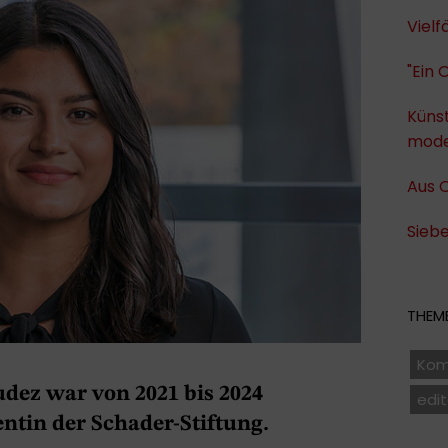
Viel
"Ein 
Künst
mode
Aus O
Siebe
THEME
Kom
dez war von 2021 bis 2024
edit
ntin der Schader-Stiftung.