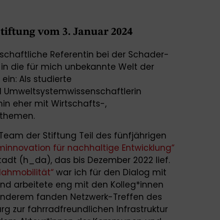
tiftung vom 3. Januar 2024
nschaftliche Referentin bei der Schader-
h in die für mich unbekannte Welt der
in: Als studierte
nd Umweltsystemwissenschaftlerin
in eher mit Wirtschafts-,
kthemen.
Team der Stiftung Teil des fünfjährigen
innovation für nachhaltige Entwicklung“
dt (h_da), das bis Dezember 2022 lief.
Nahmobilität“
war ich für den Dialog mit
nd arbeitete eng mit den Kolleg*innen
nderem fanden Netzwerk-Treffen des
g zur fahrradfreundlichen Infrastruktur