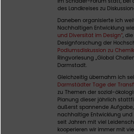
im Schader-Forum statt, be
des Landkreises zu Diskuss
Daneben organisierte ich we
Nachhaltigen Entwicklung wie
und Diversität im Design“
, di
Designforschung der Hochsch
Podiumsdiskussion zu Chemika
Ringvorlesung „Global Challe
Darmstadt.
Gleichzeitig übernahm ich se
Darmstädter Tage der Trans
zu Themen der sozial-ökologi
Planung dieser jährlich stat
äußerst spannende Aufgabe, 
nachhaltige Entwicklung und
seit Jahren mit viel Leidensc
kooperieren wir immer mit vi