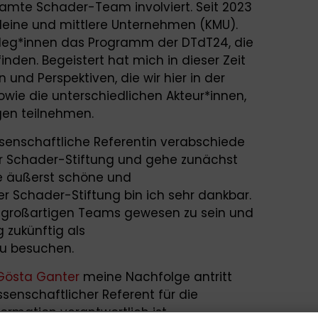
mte Schader-Team involviert. Seit 2023
kleine und mittlere Unternehmen (KMU).
lleg*innen das Programm der DTdT24, die
tfinden. Begeistert hat mich in dieser Zeit
 und Perspektiven, die wir hier in der
ie die unterschiedlichen Akteur*innen,
gen teilnehmen.
ssenschaftliche Referentin verabschiede
er Schader-Stiftung und gehe zunächst
ie äußerst schöne und
er Schader-Stiftung bin ich sehr dankbar.
 so großartigen Teams gewesen zu sein und
g zukünftig als
zu besuchen.
 Gösta Ganter
meine Nachfolge antritt
ssenschaftlicher Referent für die
rmation verantwortlich ist.