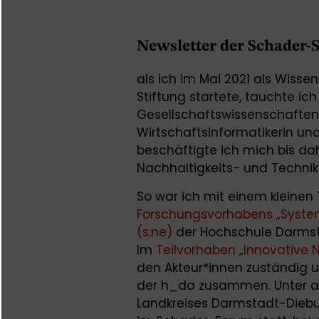
Newsletter der Schader-S
als ich im Mai 2021 als Wisse
Stiftung startete, tauchte ic
Gesellschaftswissenschaften e
Wirtschaftsinformatikerin u
beschäftigte ich mich bis dah
Nachhaltigkeits- und Techni
So war ich mit einem kleinen 
Forschungsvorhabens „System
(s:ne)
der Hochschule Darmsta
Im
Teilvorhaben „Innovative 
den Akteur*innen zuständig u
der h_da zusammen. Unter a
Landkreises Darmstadt-Diebur