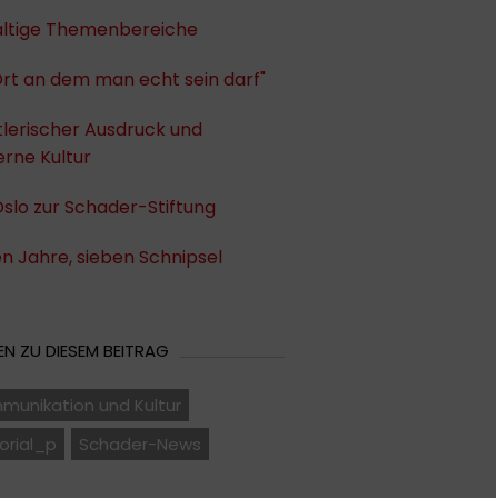
fältige Themenbereiche
Ort an dem man echt sein darf"
lerischer Ausdruck und
rne Kultur
slo zur Schader-Stiftung
n Jahre, sieben Schnipsel
N ZU DIESEM BEITRAG
munikation und Kultur
orial_p
Schader-News