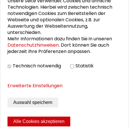
Unsere Seite verwendet Cookies und ähnliche
Technologien. Hierbei wird zwischen technisch
Mehr zum Thema
notwendigen Cookies zum Bereitstellen der
Webseite und optionalen Cookies, z.B. zur
Auswertung der Webseitennutzung,
Vielfältige Themenbereiche
unterschieden.
Mehr Informationen dazu finden Sie in unseren
"Ein Ort an dem man echt sein darf"
Datenschutzhinweisen
. Dort können Sie auch
jederzeit Ihre Präferenzen anpassen.
Künstlerischer Ausdruck und moderne Kultur
Technisch notwendig
Statistik
Aus Oslo zur Schader-Stiftung
Sieben Jahre, sieben Schnipsel
Erweiterte Einstellungen
Auswahl speichern
THEMEN ZU DIESEM BEITRAG
Kommunikation und Kultur
Schader-News
Alle Cookies akzeptieren