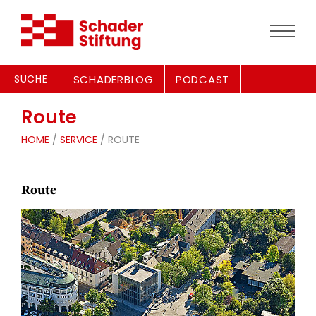
SUCHE
SCHADERBLOG
PODCAST
Route
HOME
/
SERVICE
/ ROUTE
Route