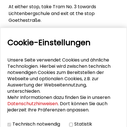
At either stop, take Tram No. 3 towards
Lichtenbergschule and exit at the stop
Goethestraße.
Another Airport, Frankfurt-Hahn (HHN) is located
roughly 100 kilometres away from Frankfurt
Cookie-Einstellungen
despite its name. Many low-cost airlines rather
fly to Frankfurt-Hahn instead of Frankfurt
International (FRA). You can take a shuttle bus
Unsere Seite verwendet Cookies und ähnliche
from Hahn to Frankfurt and then change to the
Technologien. Hierbei wird zwischen technisch
airliner or regional trains to Darmstadt. Since it is
notwendigen Cookies zum Bereitstellen der
Webseite und optionalen Cookies, z.B. zur
further away, please plan your transit time
Auswertung der Webseitennutzung,
accordingly.
unterschieden.
Mehr Informationen dazu finden Sie in unseren
Datenschutzhinweisen
. Dort können Sie auch
Mehr zum Thema
jederzeit Ihre Präferenzen anpassen.
Kontakt
Technisch notwendig
Statistik