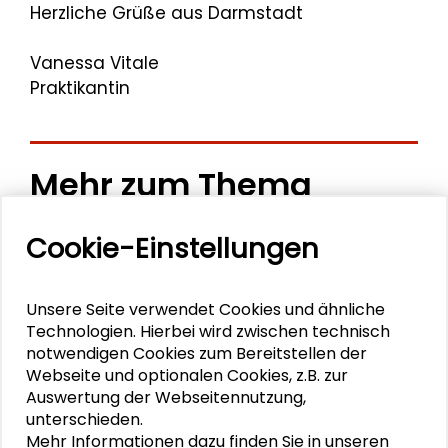
Herzliche Grüße aus Darmstadt
Vanessa Vitale
Praktikantin
Mehr zum Thema
Vielfältige Themenbereiche
Cookie-Einstellungen
"Ein Ort an dem man echt sein darf"
Unsere Seite verwendet Cookies und ähnliche
Künstlerischer Ausdruck und moderne Kultur
Technologien. Hierbei wird zwischen technisch
notwendigen Cookies zum Bereitstellen der
Aus Oslo zur Schader-Stiftung
Webseite und optionalen Cookies, z.B. zur
Auswertung der Webseitennutzung,
Sieben Jahre, sieben Schnipsel
unterschieden.
Mehr Informationen dazu finden Sie in unseren