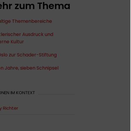
hr zum Thema
fältige Themenbereiche
lerischer Ausdruck und
rne Kultur
slo zur Schader-Stiftung
n Jahre, sieben Schnipsel
ONEN IM KONTEXT
y Richter