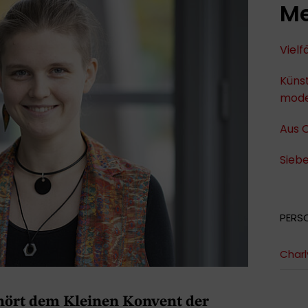
Me
Viel
Künst
mode
Aus O
Siebe
PERS
Charl
ehört dem Kleinen Konvent der