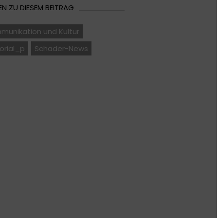
N ZU DIESEM BEITRAG
munikation und Kultur
orial_p
Schader-News