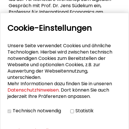
Gespräch mit Prof. Dr. Jens Südekum ein,
Professor für International Economics am
Düsseldorf Institute for Competition Economics
(DICE) der Heinrich-Heine-Universität Düsseldorf
Cookie-Einstellungen
sowie Persönlicher Beauftragter des
Bundesministers der Finanzen für die
gesamtwirtschaftliche Entwicklung.
Unsere Seite verwendet Cookies und ähnliche
Technologien. Hierbei wird zwischen technisch
notwendigen Cookies zum Bereitstellen der
Beginn der Veranstaltung: 30.01.2026
Webseite und optionalen Cookies, z.B. zur
Auswertung der Webseitennutzung,
MEHR ERFAHREN
unterschieden.
Mehr Informationen dazu finden Sie in unseren
Datenschutzhinweisen
. Dort können Sie auch
Finissage: "Eine stille Erfahrung –
jederzeit Ihre Präferenzen anpassen.
Zoya Sadri in Retrospektive"
Anlässlich des Endes der Ausstellung “Eine stille
Technisch notwendig
Statistik
Erfahrung – Zoya Sadri in Retrospektive” haben
wir herzlich zur Finissage eingeladen.