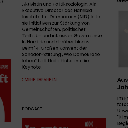
UNWO
nd
Aktivistin und Politiksoziologin. Als
Executive Director des Namibia
Institute for Democracy (NID) leitet
sie Initiativen zur Stärkung von
Gemeinschaften, politischer
Teilhabe und inklusiver Governance
in Namibia und darüber hinaus.
Beim 14. Großen Konvent der
Schader-Stiftung „Wie Demokratie
leben“ hält Naita Hishoono die
Keynote.
Aus
MEHR ERFAHREN
Jah
Im F
foto
PODCAST
Unwo
"Kli
Begl