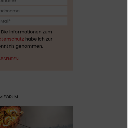
Die Informationen zum
atenschutz
habe ich zur
enntnis genommen.
ABSENDEN
 IM FORUM