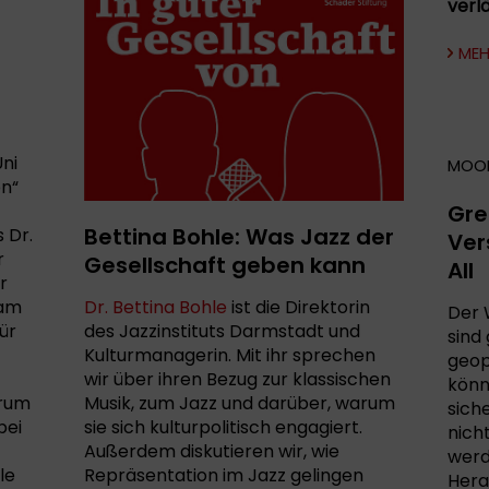
verl
MEH
ni
MOON
on“
Gre
Bettina Bohle: Was Jazz der
 Dr.
Ver
r
Gesellschaft geben kann
All
r
sam
Dr. Bettina Bohle
ist die Direktorin
Der 
ür
des Jazzinstituts Darmstadt und
sind
Kulturmanagerin. Mit ihr sprechen
geop
wir über ihren Bezug zur klassischen
könn
arum
Musik, zum Jazz und darüber, warum
sich
bei
sie sich kulturpolitisch engagiert.
nich
Außerdem diskutieren wir, wie
werd
le
Repräsentation im Jazz gelingen
Hera