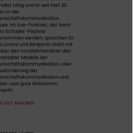
alist tätig und ist seit fast 20
en in der
enschaftskommunikation
use. Im Live-Podcast, der beim
en Schader-Festival
enommen werden, sprechen Dr.
la Lorenz und Benjamin Stehl mit
über den Vorbildcharakter des
städter Modells der
enschaftskommunikation, über
usforderung der
enschaftskommunikation und
ber, was gute WissKomm
macht.
DCAST ANHÖREN