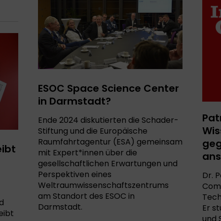
ESOC Space Science Center
in Darmstadt?
Pat
Ende 2024 diskutierten die Schader-
Wis
Stiftung und die Europäische
Raumfahrtagentur (ESA) gemeinsam
geg
eibt
mit Expert*innen über die
ans
gesellschaftlichen Erwartungen und
Perspektiven eines
Dr. 
Weltraumwissenschaftszentrums
Comm
am Standort des ESOC in
Tech
d
Darmstadt.
Er s
eibt
und 