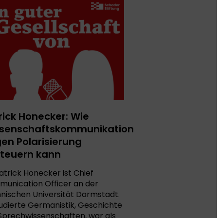
rick Honecker: Wie
senschaftskommunikation
en Polarisierung
teuern kann
Patrick Honecker ist Chief
unication Officer an der
nischen Universität Darmstadt.
tudierte Germanistik, Geschichte
Sprechwissenschaften, war als