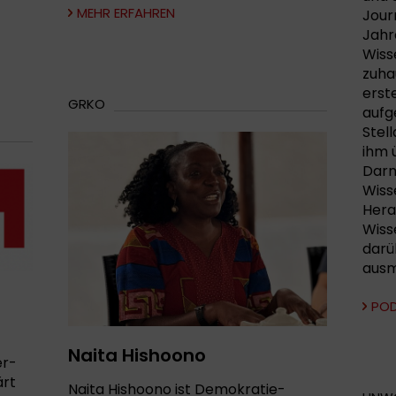
MEHR ERFAHREN
Journ
Jahr
Wiss
zuha
erst
GRKO
aufg
Stel
ihm 
Darm
Wiss
Hera
Wiss
darü
aus
PO
Naita Hishoono
er-
ärt
Naita Hishoono ist Demokratie-