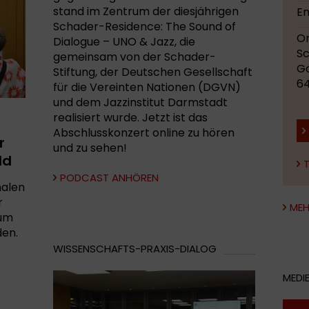
stand im Zentrum der diesjährigen
En
Schader-Residence: The Sound of
Or
Dialogue – UNO & Jazz, die
S
gemeinsam von der Schader-
Go
Stiftung, der Deutschen Gesellschaft
6
für die Vereinten Nationen (DGVN)
und dem Jazzinstitut Darmstadt
realisiert wurde. Jetzt ist das
Abschlusskonzert online zu hören
r
und zu sehen!
ld
PODCAST ANHÖREN
nalen
r
MEH
zum
den.
WISSENSCHAFTS-PRAXIS-DIALOG
MEDI