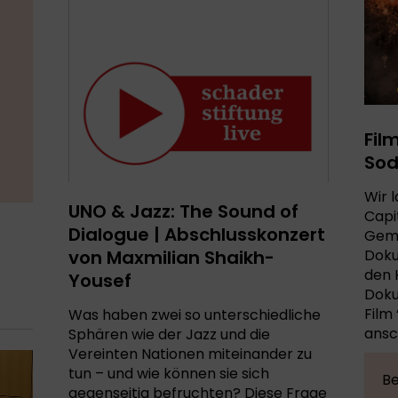
Fil
So
Wir 
UNO & Jazz: The Sound of
Capi
Dialogue | Abschlusskonzert
Geme
Doku
von Maxmilian Shaikh-
den 
Yousef
Doku
Film
Was haben zwei so unterschiedliche
ansc
Sphären wie der Jazz und die
Vereinten Nationen miteinander zu
tun – und wie können sie sich
Be
gegenseitig befruchten? Diese Frage