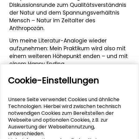
Diskussionsrunde zum Qualitätsverständnis
der Natur und dem Spannungsverhältnis
Mensch – Natur im Zeitalter des
Anthropozän.
Um meine Literatur-Analogie wieder
aufzunehmen: Mein Praktikum wird also mit
einem weiteren Höhepunkt enden – und mit
einem Happy Ending.
Finnian Lyons
Cookie-Einstellungen
Unsere Seite verwendet Cookies und ähnliche
Mehr zum Thema
Technologien. Hierbei wird zwischen technisch
notwendigen Cookies zum Bereitstellen der
Webseite und optionalen Cookies, z.B. zur
Vielfältige Themenbereiche
Auswertung der Webseitennutzung,
unterschieden.
"Ein Ort an dem man echt sein darf"