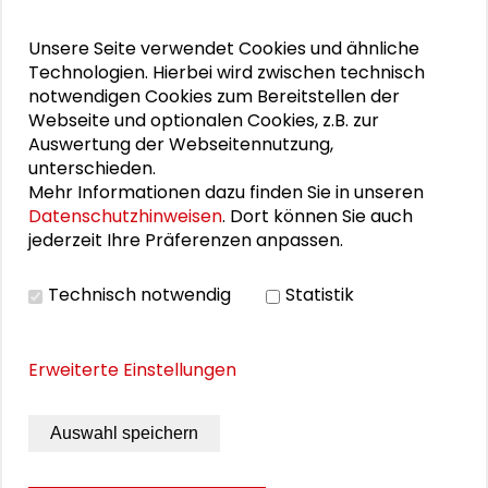
"Ein Ort an dem man echt sein darf"
Unsere Seite verwendet Cookies und ähnliche
Künstlerischer Ausdruck und moderne Kultur
Technologien. Hierbei wird zwischen technisch
notwendigen Cookies zum Bereitstellen der
Aus Oslo zur Schader-Stiftung
Webseite und optionalen Cookies, z.B. zur
Auswertung der Webseitennutzung,
Sieben Jahre, sieben Schnipsel
unterschieden.
Mehr Informationen dazu finden Sie in unseren
Datenschutzhinweisen
. Dort können Sie auch
jederzeit Ihre Präferenzen anpassen.
PERSONEN IM KONTEXT
Technisch notwendig
Statistik
Maya Tietze
Erweiterte Einstellungen
THEMEN ZU DIESEM BEITRAG
Auswahl speichern
Kommunikation und Kultur
Schader-News