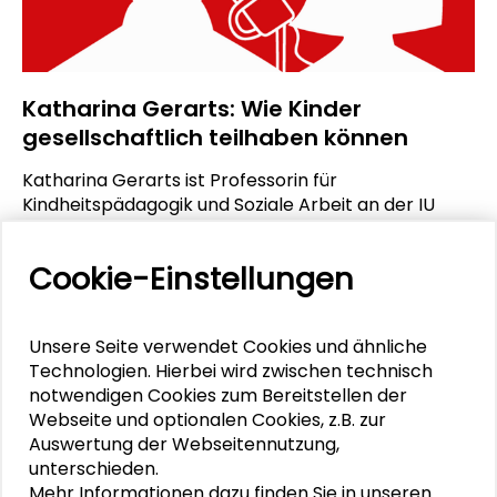
Katharina Gerarts: Wie Kinder
gesellschaftlich teilhaben können
Katharina Gerarts ist Professorin für
Kindheitspädagogik und Soziale Arbeit an der IU
International University in Mainz. Sie war die erste
hessische Landesbeauftragte für Kinderrechte, ist
Cookie-Einstellungen
Beirätin in verschiedenen Gremien und hat das
Kinderrechteinstitut mitgegründet. In der aktuellen
Folge des Podcasts „In guter Gesellschaft“ mit den
Unsere Seite verwendet Cookies und ähnliche
Hosts Dr. Stella Lorenz und Benjamin Stehl spricht
Technologien. Hierbei wird zwischen technisch
sie unter anderem darüber, welche Erfahrungen sie
notwendigen Cookies zum Bereitstellen der
geprägt und motiviert haben, sich für Kinderrechte
Webseite und optionalen Cookies, z.B. zur
zu engagieren, und welche drängendsten Fragen
Auswertung der Webseitennutzung,
sowohl die Kindheitspädagogik als auch Kinder und
unterschieden.
Jugendliche selbst umtreibt. Gerarts gibt einen
Mehr Informationen dazu finden Sie in unseren