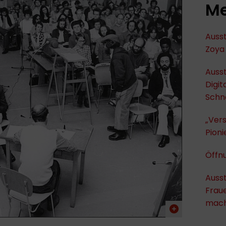
Me
Ausst
Zoya 
Ausst
Digit
Schn
„Ver
Pioni
Öffnu
Ausst
Fraue
mach