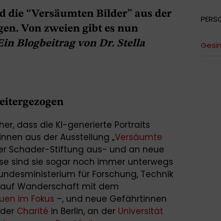
d die “Versäumten Bilder” aus der
PERS
gen. Von zweien gibt es nun
Ein Blogbeitrag von Dr. Stella
Gesin
eitergezogen
her, dass die KI-generierte Portraits
innen aus der Ausstellung „
Versäumte
der Schader-Stiftung aus- und an neue
eise sind sie sogar noch immer unterwegs
 Bundesministerium für Forschung, Technik
 auf Wanderschaft mit dem
uen im Fokus
–, und neue Gefährtinnen
 der
Charité
in Berlin, an der
Universität