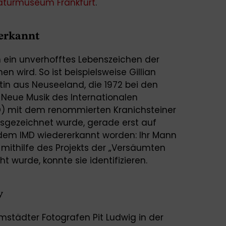
aturmuseum Frankfurt
.
rerkannt
n ein unverhofftes Lebenszeichen der
 wird. So ist beispielsweise Gillian
tin aus Neuseeland, die 1972 bei den
 Neue Musik des Internationalen
MD) mit dem renommierten Kranichsteiner
usgezeichnet wurde, gerade erst auf
 dem IMD wiedererkannt worden: Ihr Mann
 mithilfe des Projekts der „Versäumten
t wurde, konnte sie identifizieren.
y
städter Fotografen Pit Ludwig in der