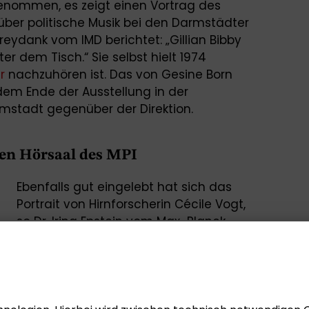
nommen, es zeigt einen Vortrag des
über politische Musik bei den Darmstädter
Freydank vom IMD berichtet: „Gillian Bibby
nter dem Tisch.“ Sie selbst hielt 1974
r
nachzuhören ist. Das von Gesine Born
 dem Ende der Ausstellung in der
mstadt gegenüber der Direktion.
den Hörsaal des MPI
Ebenfalls gut eingelebt hat sich das
Portrait von Hirnforscherin Cécile Vogt,
so Dr. Irina Epstein vom Max-Planck-
Institut für Hirnforschung. Das Bild ist
seit Herbst 2024 im Hörsaal des
Instituts auf dem Frankfurter Riedberg
sichtbar. Auch andere Bilder regen
weiterhin zum Nachdenken über