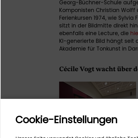
Georg-Büchner-Schule aufge
Komponisten Christian Wolff 
Ferienkursen 1974, wie Sylvia 
sitzt in der Bildmitte direkt hi
ebenfalls eine Lecture, die
hie
KI-generierte Bild hängt seit
Akademie für Tonkunst in Dar
Cécile Vogt wacht über 
Cookie-Einstellungen