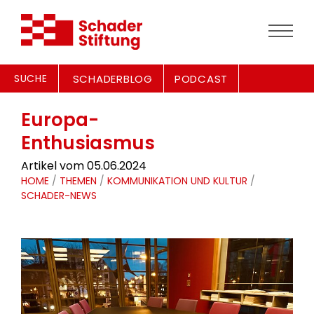
SUCHE
SCHADERBLOG
PODCAST
Europa-
Enthusiasmus
Artikel vom 05.06.2024
HOME
/
THEMEN
/
KOMMUNIKATION UND KULTUR
/
SCHADER-NEWS