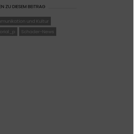
N ZU DIESEM BEITRAG
munikation und Kultur
orial_p
Schader-News