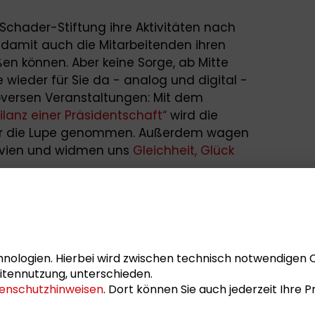
Schader-Stiftung ihre Aktivitäten nach
 damit auch die Mitarbeitenden ihren
en können. Aber keine Sorge, ab Mitte
he wieder für Sie da - analog und digital -
versen Veranstaltungen: Mit dem
lanz einer Präsidentschaft“
wird die
er die Lupe genommen. Außerdem wagen
navien und widmen uns
Gleichheit, Glück
Ihnen und Ihren Familien einen
ht sogar am Strand (mit dem nötigen
.
nologien. Hierbei wird zwischen technisch notwendigen 
itennutzung, unterschieden.
enschutzhinweisen
. Dort können Sie auch jederzeit Ihre