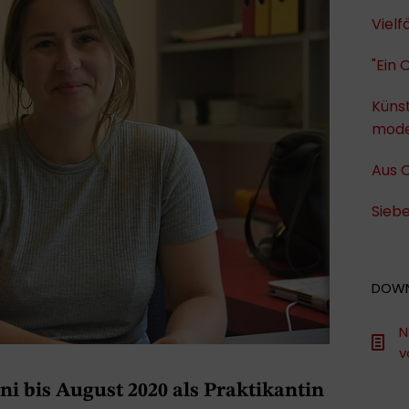
Viel
"Ein 
Künst
mode
Aus O
Siebe
DOW
N
v
Juni bis August 2020 als Praktikantin