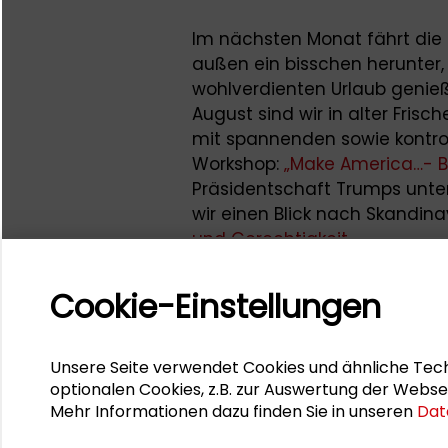
Im nächsten Monat fährt die 
außen ein bisschen herunter,
wohlverdienten Urlaub genieß
August sind wir in alter Frisc
mit spannenden sowie kontro
Workshop:
„Make America…- Bi
Präsidentschaft Trumps unt
wir einen Blick nach Skandi
und Gerechtigkeit.
In diesem Sinne wünsche ich 
Cookie-Einstellungen
erholsamen Sommer, vielleic
Sicherheitsabstand natürlich)
Unsere Seite verwendet Cookies und ähnliche Tech
Bleiben Sie gesund!
optionalen Cookies, z.B. zur Auswertung der Webse
Mehr Informationen dazu finden Sie in unseren
Dat
Jil Kaiser