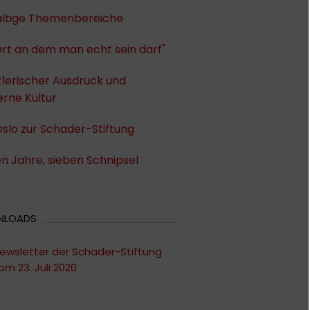
fältige Themenbereiche
Ort an dem man echt sein darf"
lerischer Ausdruck und
rne Kultur
slo zur Schader-Stiftung
n Jahre, sieben Schnipsel
NLOADS
ewsletter der Schader-Stiftung
om 23. Juli 2020