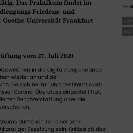
 tätig. Das Praktikum findet im
THEME
diengangs Friedens- und
r Goethe-Universität Frankfurt
Kom
edit
tiftung vom 27. Juli 2020
usweichen in die digitale Dependance
eben wieder an und der
 sich. Da sich bei mir und bestimmt auch
wisser Corona-Überdruss eingestellt hat,
lierten Berichterstattung über die
 verschonen.
ikums durfte ich Teil einer sehr
arätiger Besetzung sein. Anlässlich des