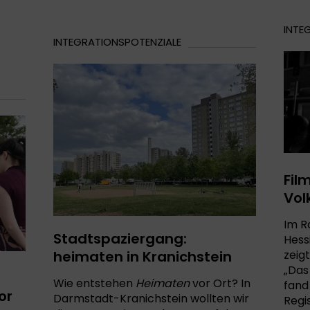
INTE
INTEGRATIONSPOTENZIALE
Fil
Vol
Im R
Stadtspaziergang:
Hess
heimaten in Kranichstein
zeig
„Das
Wie entstehen
Heimaten
vor Ort? In
fand
or
Darmstadt-Kranichstein wollten wir
Regi