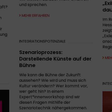
„Ex
und sprechen.
aft?
dau
MEHR ERFAHREN
h
Im R
Hess
ir
zeig
gung
„Exi
INTEGRATIONSPOTENZIALE
ansc
Regi
Szenarioprozess:
MEH
Darstellende Künste auf der
Bühne
Wie kann die Bühne der Zukunft
aussehen? Wie wird und muss sich
INTE
Kultur verändern? Wer kommt vor,
wer geht hin? In einem
Expert*innenworkshop sind wir
diesen Fragen mithilfe der
Szenariotechnik nähergekommen.