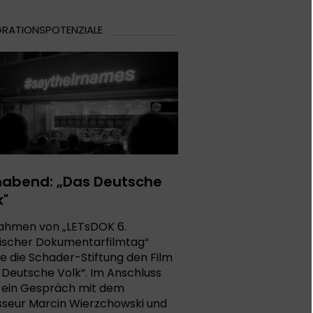
GRATIONSPOTENZIALE
mabend: „Das Deutsche
k"
ahmen von „LETsDOK 6.
ischer Dokumentarfilmtag“
te die Schader-Stiftung den Film
 Deutsche Volk“. Im Anschluss
 ein Gespräch mit dem
sseur Marcin Wierzchowski und