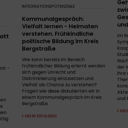
Geh
INTEGRATIONSPOTENZIALE
zwi
Ges
Kommunalgespräch:
und
Vielfalt lernen - Heimaten
verstehen. Frühkindliche
att
Im R
politische Bildung im Kreis
Symp
Bergstraße
Koop
Studi
Wie kann bereits im Bereich
Nach
frühkindlicher Bildung erlernt werden
der 
nft -
sich gegen Unrecht und
ihre
Diskriminierung einzusetzen und
Them
Vielfalt als Chance zu verstehen?
kons
Fragen wie diese diskutierten wir in
Akte
einem Kommunalgespräch im Kreis
und P
den
Bergstraße.
as
MEH
nen
MEHR ERFAHREN
ftig