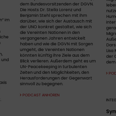
dem Bundesvorsitzenden der DGVN.
lebe
Die Hosts Dr. Stella Lorenz und
nutz
Benjamin Stehl sprechen mit ihm
Huma
n“ im
darüber, wie sich der Austausch mit
inte
der UNO konkret gestaltet, wie sich
gerad
n
die Vereinten Nationen in den
Migr
liche
vergangenen Jahren entwickelt
Auße
n
haben und wie die DGVN mit Sorgen
Dars
umgeht, die Vereinten Nationen
Lisa 
n,
könnten künftig ihre Ziele aus dem
der 
, und
Blick verlieren. Außerdem geht es um
dem 
UN-Peacekeeping in turbulenten
Zeiten und den Möglichkeiten, den
PO
Herausforderungen der Gegenwart
axis
sinnvoll zu begegnen.
d
PODCAST ANHÖREN
.
INTE
Sy