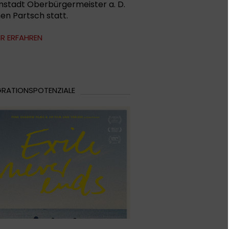
stadt Oberbürgermeister a. D.
en Partsch statt.
R ERFAHREN
GRATIONSPOTENZIALE