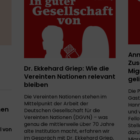
Ann
Zus
Dr. Ekkehard Griep: Wie die
Mig
Vereinten Nationen relevant
gel
bleiben
Die P
Die Vereinten Nationen stehen im
Gast
Mittelpunkt der Arbeit der
Hann
hen
Deutschen Gesellschaft für die
und 
Vereinten Nationen (DGVN) – was
Fello
genau die mittlerweile über 70 Jahre
Stel
l von
alte Institution macht, erfahren wir
darüb
im Gespräch mit Dr. Ekkehard Griep,
Migr