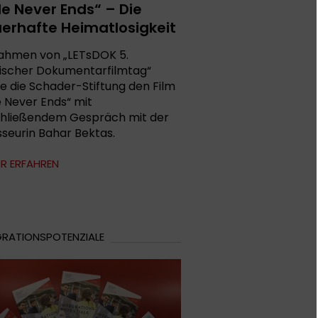
ile Never Ends“ – Die
erhafte Heimatlosigkeit
ahmen von „LETsDOK 5.
ischer Dokumentarfilmtag“
te die Schader-Stiftung den Film
le Never Ends“ mit
hließendem Gespräch mit der
sseurin Bahar Bektas.
R ERFAHREN
GRATIONSPOTENZIALE