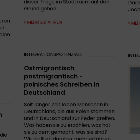
dieser Frage im Stadtraum auf den
Darm
Grund gehen.
Joch
eren
MEHR ERFAHREN
MEH
ur
alen
INTEGRATIONSPOTENZIALE
INTE
Ostmigrantisch,
postmigrantisch -
polnisches Schreiben in
Deutschland
Seit langer Zeit leben Menschen in
Deutschland, die aus Polen stammen
n
und in Deutschland zur Feder greifen.
Was haben sie zu erzählen, was hat
sie zu dem gemacht, was sie sind?
die
Wir wollten darüber mehr erfahren