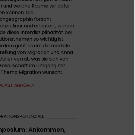
n und welche Räume wir dafür
en können. Die
ngeographin forscht
rdisziplinär und erläutert, warum
e diese Interdisziplinarität bei
ationsthemen so wichtig ist.
rdem geht es um die mediale
tellung von Migration und Anna-
Müller verrät, was sie sich von
Gesellschaft im Umgang mit
Thema Migration wünscht.
DCAST ANHÖREN
GRATIONSPOTENZIALE
mposium: Ankommen,