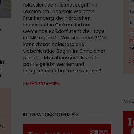
fokussiert den Heimatbegriff im
Lokalen. Im Landkreis Waldeck-
Frankenberg, der Nördlichen
Innenstadt in Gießen und der
e
Gemeinde Roßdorf steht die Frage
im Mittelpunkt: Was ist Heimat? Wie
D
kann dieser belastete und
K
vielschichtige Begriff im Sinne einer
pluralen Migrationsgesellschaft
ilm
positiv gelebt werden und
ss
Integrationsdebatten erweitern?
m
MEHR ERFAHREN
INTE
INTEGRATIONSPOTENZIALE
ße