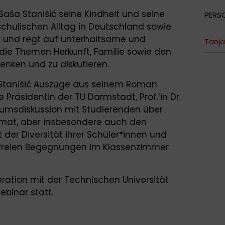
aša Stanišić seine Kindheit und seine
PERS
schulischen Alltag in Deutschland sowie
r und regt auf unterhaltsame und
Tanja
 die Themen Herkunft, Familie sowie den
nken und zu diskutieren.
Stanišić Auszüge aus seinem Roman
 Präsidentin der TU Darmstadt, Prof.‘in Dr.
iumsdiskussion mit Studierenden über
imat, aber insbesondere auch den
der Diversität ihrer Schüler*innen und
sfreien Begegnungen im Klassenzimmer
eration mit der Technischen Universität
binar statt.