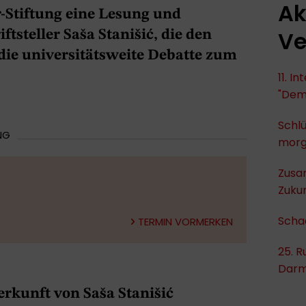
Ak
r-Stiftung eine Lesung und
Ve
tsteller Saša Stanišić, die den
 die universitätsweite Debatte zum
11. I
"Dem
Schlü
NG
mor
Zusa
Zukun
Scha
TERMIN VORMERKEN
25. R
Darm
erkunft von Saša Stanišić