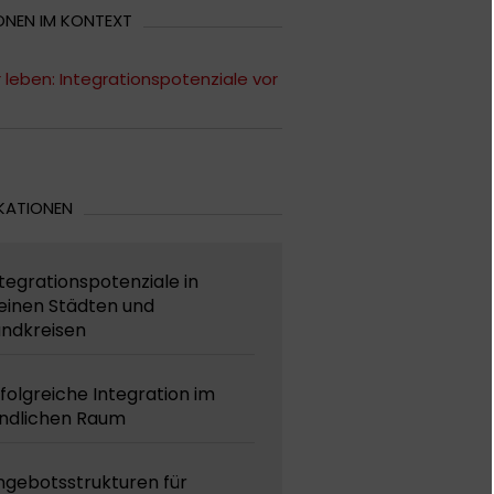
ONEN IM KONTEXT
r leben: Integrationspotenziale vor
KATIONEN
tegrationspotenziale in
einen Städten und
andkreisen
folgreiche Integration im
ändlichen Raum
ngebotsstrukturen für