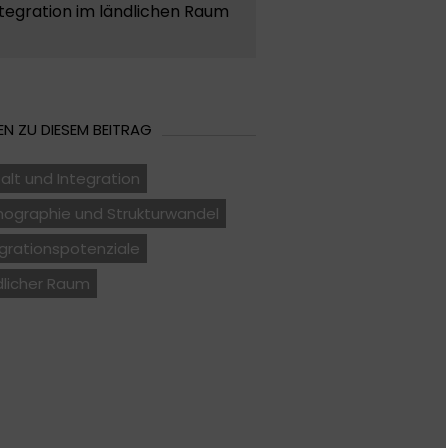
tegration im ländlichen Raum
N ZU DIESEM BEITRAG
falt und Integration
ographie und Strukturwandel
grationspotenziale
dlicher Raum