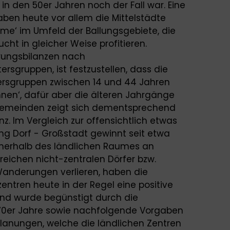
in den 50er Jahren noch der Fall war. Eine
ben heute vor allem die Mittelstädte
me‘ im Umfeld der Ballungsgebiete, die
cht in gleicher Weise profitieren.
rungsbilanzen nach
ersgruppen, ist festzustellen, dass die
tersgruppen zwischen 14 und 44 Jahren
nnen‘, dafür aber die älteren Jahrgänge
en Gemeinden zeigt sich dementsprechend
. Im Vergleich zur offensichtlich etwas
 Dorf - Großstadt gewinnt seit etwa
nerhalb des ländlichen Raumes an
eichen nicht-zentralen Dörfer bzw.
 Wanderungen verlieren, haben die
entren heute in der Regel eine positive
end wurde begünstigt durch die
70er Jahre sowie nachfolgende Vorgaben
anungen, welche die ländlichen Zentren