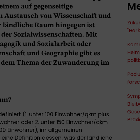
Me
 einem auf gegenseitige
en Austausch von Wissenschaft und
Zukun
r ländliche Raum hingegen ist
"Herk
d der Sozialwissenschaften. Mit
gogik und Sozialarbeit oder
Komm
Heima
nschaft und Geographie gibt es
polit
t dem Thema der Zuwanderung im
Podi
fors
Symp
aum?
Bleib
Gese
finiert (1. unter 100 Einwohner/qkm plus
Praxi
wohner oder 2. unter 150 Einwohner/qkm
00 Einwohner), im allgemeinen
eine Definition dessen, was der ländliche