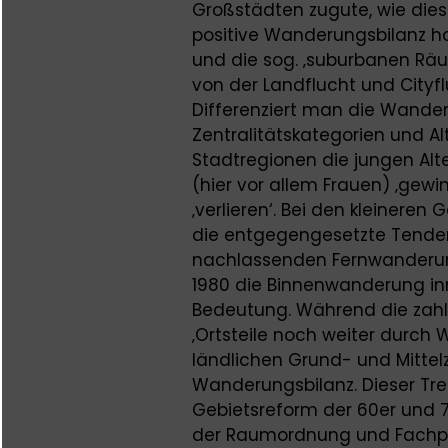
Großstädten zugute, wie dies 
positive Wanderungsbilanz ha
und die sog. ‚suburbanen Räu
von der Landflucht und Cityflu
Differenziert man die Wande
Zentralitätskategorien und Alt
Stadtregionen die jungen Al
(hier vor allem Frauen) ‚gewi
‚verlieren‘. Bei den kleiner
die entgegengesetzte Tendenz
nachlassenden Fernwanderung
1980 die Binnenwanderung in
Bedeutung. Während die zahlr
‚Ortsteile noch weiter durch
ländlichen Grund- und Mittelz
Wanderungsbilanz. Dieser Tr
Gebietsreform der 60er und 
der Raumordnung und Fachpl