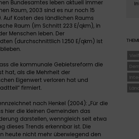
chen Bundesamtes leben aktuell immer
In
hen Raum, 2003 sind es nur noch 15
). Auf Kosten des ländlichen Raums
sche Raum (im Schnitt 223 E/qkm), in
der Menschen leben. Der
THEME
dten (durchschnittlich 1.250 E/qkm) ist
blieben.
Viel
 dass die kommunale Gebietsreform die
Dem
t hat, als die Mehrheit der
Inte
schen Eigenwert verloren hat und
dtteil“ firmiert.
Län
nzeichnet nach Henkel (2004): „Für die
ss hier die kleinen Gemeinden das
erung darstellen, wenngleich seit etwa
g dieses Trends erkennbar ist. Die
heute nicht mehr überwiegend den