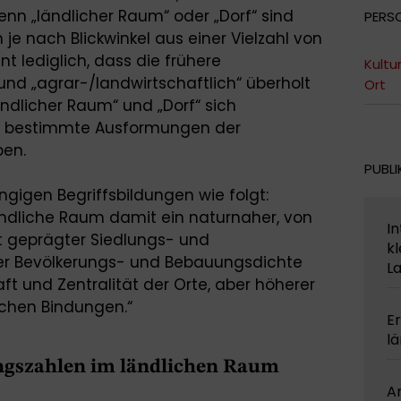
nn „ländlicher Raum“ oder „Dorf“ sind
PERS
h je nach Blickwinkel aus einer Vielzahl von
t lediglich, dass die frühere
Kultu
und „agrar-/landwirtschaftlich“ überholt
Ort
ländlicher Raum“ und „Dorf“ sich
ie bestimmte Ausformungen der
ben.
PUBLI
gigen Begriffsbildungen wie folgt:
ndliche Raum damit ein naturnaher, von
In
t geprägter Siedlungs- und
kl
er Bevölkerungs- und Bebauungsdichte
L
aft und Zentralität der Orte, aber höherer
chen Bindungen.“
Er
l
gszahlen im ländlichen Raum
A