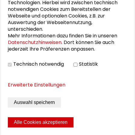
Technologien. Hierbei wird zwischen technisch
notwendigen Cookies zum Bereitstellen der
Schader-Festival 2026
Webseite und optionalen Cookies, z.B. zur
Auswertung der Webseitennutzung,
25. Runder Tisch Wissenschaftsstadt Darmstadt
unterschieden.
Mehr Informationen dazu finden Sie in unseren
Datenschutzhinweisen
. Dort können Sie auch
jederzeit Ihre Präferenzen anpassen.
DOWNLOADS
Technisch notwendig
Statistik
Programm Podiumsgespräch Rajzefiber (PDF)
Erweiterte Einstellungen
BILDERGALERIE
Auswahl speichern
Bildergalerie
Alle Cookies akzeptieren
Seite drucken
Sitemap
Impressum
Datenschutz