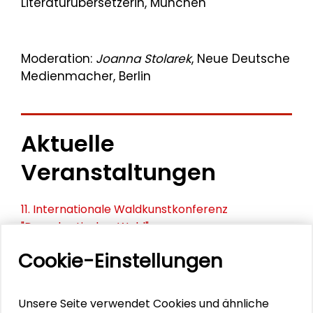
Literaturübersetzerin, München
Moderation:
Joanna Stolarek
, Neue Deutsche
Medienmacher, Berlin
Aktuelle
Veranstaltungen
11. Internationale Waldkunstkonferenz
"Demokratischer Wald"
Cookie-Einstellungen
Schlüsseltexte für die Wirtschaft von morgen
Zusammen mehr erreichen – Zukunftsbündnis im
Unsere Seite verwendet Cookies und ähnliche
Dialog