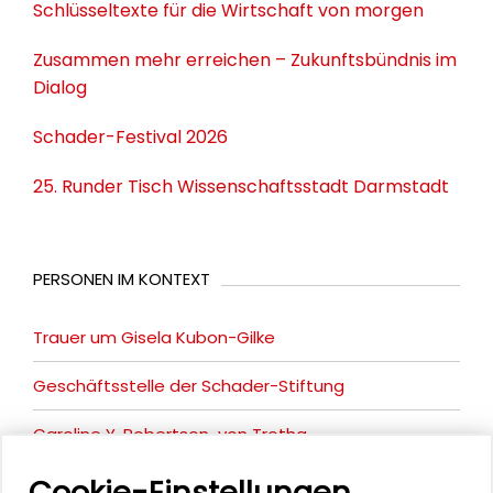
Schlüsseltexte für die Wirtschaft von morgen
Zusammen mehr erreichen – Zukunftsbündnis im
Dialog
Schader-Festival 2026
25. Runder Tisch Wissenschaftsstadt Darmstadt
PERSONEN IM KONTEXT
Trauer um Gisela Kubon-Gilke
Geschäftsstelle der Schader-Stiftung
Caroline Y. Robertson-von Trotha
Cookie-Einstellungen
Gisela Kubon-Gilke