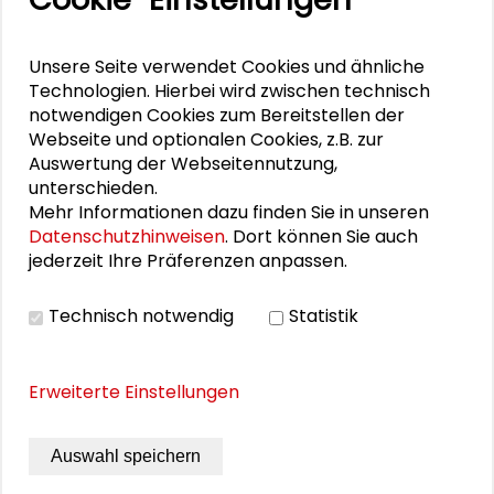
Anselm Hager
Unsere Seite verwendet Cookies und ähnliche
Ulrike Röttger
Technologien. Hierbei wird zwischen technisch
notwendigen Cookies zum Bereitstellen der
Philipp Schulz
Webseite und optionalen Cookies, z.B. zur
Auswertung der Webseitennutzung,
Stefan Selke
unterschieden.
Mehr Informationen dazu finden Sie in unseren
Julian Wékel
Datenschutzhinweisen
. Dort können Sie auch
jederzeit Ihre Präferenzen anpassen.
Technisch notwendig
Statistik
DOWNLOADS
Programm des Großen Konvents 2020
Erweiterte Einstellungen
Keynote von Elham Manea
Auswahl speichern
Keynote von Matthias Quent