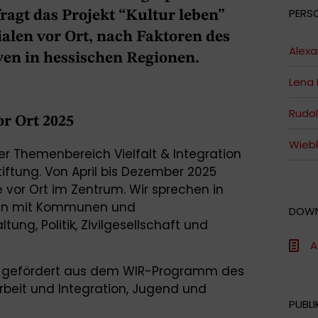
PERS
agt das Projekt “Kultur leben”
alen vor Ort, nach Faktoren des
Alex
ven in hessischen Regionen.
Lena
Rudolf
or Ort 2025
Wiebk
der Themenbereich Vielfalt & Integration
iftung. Von April bis Dezember 2025
 vor Ort im Zentrum. Wir sprechen in
nen mit Kommunen und
DOW
ung, Politik, Zivilgesellschaft und
A
ird gefördert aus dem WIR-Programm des
rbeit und Integration, Jugend und
PUBLI