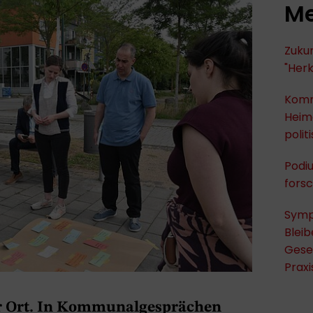
Me
Zukun
"Herk
Komm
Heima
polit
Podi
fors
Symp
Bleib
Gese
Praxi
or Ort. In Kommunalgesprächen