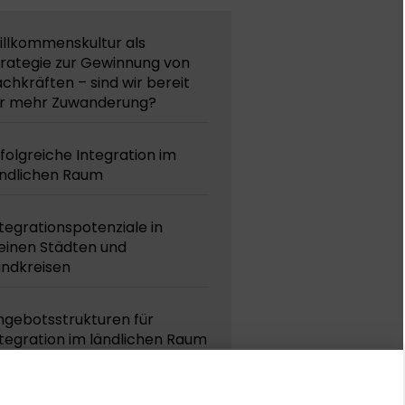
illkommenskultur als
trategie zur Gewinnung von
chkräften – sind wir bereit
ür mehr Zuwanderung?
folgreiche Integration im
ändlichen Raum
tegrationspotenziale in
einen Städten und
andkreisen
ngebotsstrukturen für
tegration im ländlichen Raum