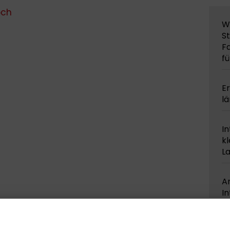
och
W
S
Fa
f
Er
l
In
kl
L
A
In