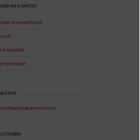
ONEN IM KONTEXT
ander Gemeinhardt
 Koch
 Kriszeleit
e Schindel
NLOADS
bschlussdokumentation
KATIONEN