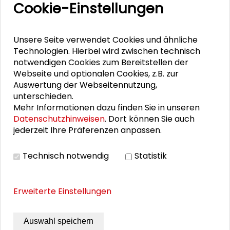
Cookie-Einstellungen
25. Runder Tisch Wissenschaftsstadt Darmstadt
Unsere Seite verwendet Cookies und ähnliche
Technologien. Hierbei wird zwischen technisch
PERSONEN IM KONTEXT
notwendigen Cookies zum Bereitstellen der
Webseite und optionalen Cookies, z.B. zur
Kultur leben: Integrationspotenziale vor Ort
Auswertung der Webseitennutzung,
unterschieden.
Svenja Kück
Mehr Informationen dazu finden Sie in unseren
Datenschutzhinweisen
. Dort können Sie auch
Anna-Lisa Müller
jederzeit Ihre Präferenzen anpassen.
Ulrike Gerhard
Technisch notwendig
Statistik
Erweiterte Einstellungen
DOWNLOADS
Auswahl speichern
Programm