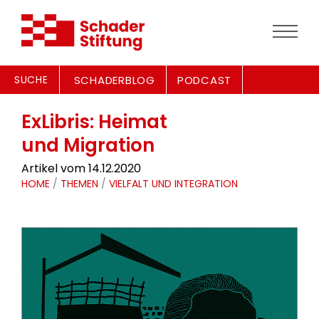
SUCHE
SCHADERBLOG
PODCAST
ExLibris: Heimat
und Migration
Artikel vom 14.12.2020
HOME
/
THEMEN
/
VIELFALT UND INTEGRATION