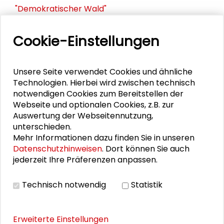
"Demokratischer Wald"
Schlüsseltexte für die Wirtschaft von morgen
Cookie-Einstellungen
Zusammen mehr erreichen – Zukunftsbündnis im
Dialog
Unsere Seite verwendet Cookies und ähnliche
Technologien. Hierbei wird zwischen technisch
Schader-Festival 2026
notwendigen Cookies zum Bereitstellen der
Webseite und optionalen Cookies, z.B. zur
25. Runder Tisch Wissenschaftsstadt Darmstadt
Auswertung der Webseitennutzung,
unterschieden.
Mehr Informationen dazu finden Sie in unseren
Datenschutzhinweisen
. Dort können Sie auch
PERSONEN IM KONTEXT
jederzeit Ihre Präferenzen anpassen.
Ausgezeichnete Grafik: DIALOGE
Technisch notwendig
Statistik
Erweiterte Einstellungen