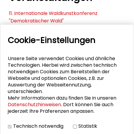
11. Internationale Waldkunstkonferenz
"Demokratischer Wald"
Schlüsseltexte für die Wirtschaft von morgen
Cookie-Einstellungen
Zusammen mehr erreichen – Zukunftsbündnis im
Dialog
Unsere Seite verwendet Cookies und ähnliche
Technologien. Hierbei wird zwischen technisch
Schader-Festival 2026
notwendigen Cookies zum Bereitstellen der
Webseite und optionalen Cookies, z.B. zur
25. Runder Tisch Wissenschaftsstadt Darmstadt
Auswertung der Webseitennutzung,
unterschieden.
Mehr Informationen dazu finden Sie in unseren
Datenschutzhinweisen
. Dort können Sie auch
PERSONEN IM KONTEXT
jederzeit Ihre Präferenzen anpassen.
Canan Topçu
Technisch notwendig
Statistik