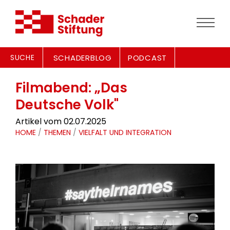
SUCHE
SCHADERBLOG
PODCAST
Filmabend: „Das
Deutsche Volk"
Artikel vom 02.07.2025
HOME
/
THEMEN
/
VIELFALT UND INTEGRATION