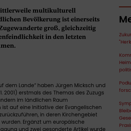
ittlerweile multikulturell
Me
lichen Bevölkerung ist einerseits
r Zugewanderte groß, gleichzeitig
Zukun
nfeindlichkeit in den letzten
"Herk
mmen.
Komm
Heima
polit
Podi
 auf dem Lande“ haben Jürgen Micksch und
fors
ufl. 2001) erstmals des Themas des Zuzugs
ländern im ländlichen Raum
Symp
st auf eine Initiative der Evangelischen
Bleib
zurückzuführen, in deren Kirchengebiet
Gese
 wurden. Ergänzt um europäische
Praxi
tagung und zwei gesonderte Artikel wurde