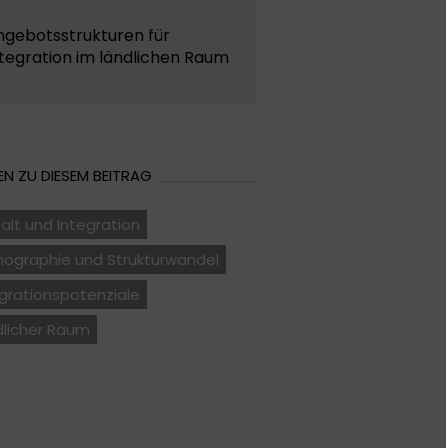
ngebotsstrukturen für
tegration im ländlichen Raum
N ZU DIESEM BEITRAG
falt und Integration
ographie und Strukturwandel
grationspotenziale
dlicher Raum