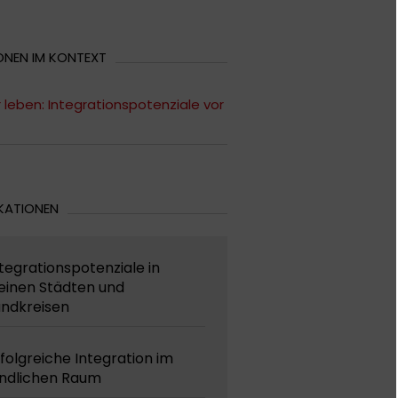
ONEN IM KONTEXT
r leben: Integrationspotenziale vor
KATIONEN
tegrationspotenziale in
einen Städten und
andkreisen
folgreiche Integration im
ändlichen Raum