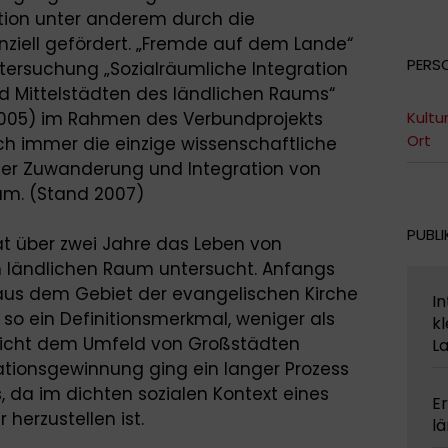
ation unter anderem durch die
ziell gefördert. „Fremde auf dem Lande“
PERS
tersuchung „Sozialräumliche Integration
d Mittelstädten des ländlichen Raums“
2005) im Rahmen des Verbundprojekts
Kultu
Ort
ch immer die einzige wissenschaftliche
r Zuwanderung und Integration von
um. (Stand 2007)
PUBLI
at über zwei Jahre das Leben von
ländlichen Raum untersucht. Anfangs
 aus dem Gebiet der evangelischen Kirche
In
o ein Definitionsmerkmal, weniger als
kl
nicht dem Umfeld von Großstädten
L
ationsgewinnung ging ein langer Prozess
, da im dichten sozialen Kontext eines
Er
herzustellen ist.
l