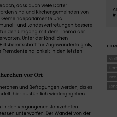
edoch, dass auch viele Dörfer
A
geworden sind und Kirchengemeinden von
In
ch Gemeindeparlamente und
mmunal- und Landesvertretungen bessere
ng für den Umgang mit dem Thema der
warten. Unter der ländlichen
e Hilfsbereitschaft für Zugewanderte groß,
THEME
e Fremdenfeindlichkeit in den letzten
.
Viel
Dem
herchen vor Ort
Inte
Län
cherchen und Befragungen werden, da es
ndelt, hier ausführlich wiedergegeben.
en in den vergangenen Jahrzehnten
zessen unterworfen. Der Wandel von der