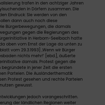
alisierung trafen in den achtziger Jahren
sylsuchenden in Dörfern zusammen. Die
 den Eindruck: Sie werden von den
ollen dann auch noch diese
ie Bürgerbewegungen, die damals
ewegungen gegen die Regierungen des
rgerinitiative in Herborn-Seelbach hatte
ie da oben vom Ernst der Lage da unten zu
blatt vom 29.3.1993] ‚Wenn wir Bürger
sbaden nichts mehr!‘ [ebd.], äußerte
erinitiative damals. Protest gegen die
en begründete in jener Zeit die ersten
en Parteien. Die Ausländerthematik
esen Protest gesehen und rechte Parteien
 nutzen gewusst.
Entwicklungen jedoch vorangeschritten.
ierung der ländlichen Regionen weiter