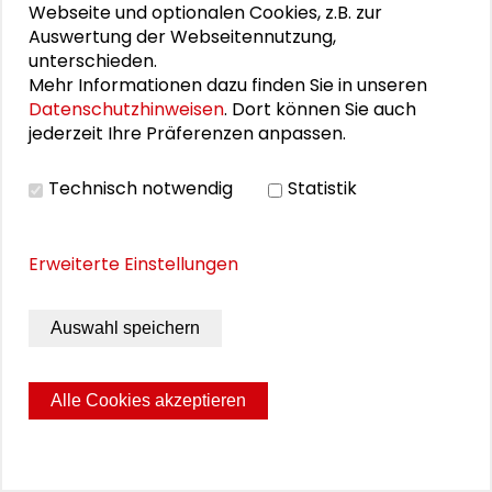
Schader-Residence: The Sound of
Webseite und optionalen Cookies, z.B. zur
Dialogue – UNO & Jazz mit Maximilian
Auswertung der Webseitennutzung,
Shaikh-Yousef
unterschieden.
Mehr Informationen dazu finden Sie in unseren
Jazz und die Vereinten Nationen – dass und wie sich
Datenschutzhinweisen
. Dort können Sie auch
diese zwei Felder überschneiden und gegenseitig
jederzeit Ihre Präferenzen anpassen.
befruchten können, steht im Mittelpunkt des
Residence-Programms „The Sound of Dialogue –
Technisch notwendig
Statistik
UNO & Jazz“, das gemeinsam mit dem
Saxophonisten Maximilian Shaikh Yousef in
Darmstadt gestaltet wird.
Erweiterte Einstellungen
MEHR ERFAHREN
Auswahl speichern
Alle Cookies akzeptieren
NACHHALTIGES WIRTSCHAFTEN