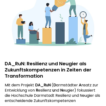
DA_RuN: Resilienz und Neugier als
Zukunftskompetenzen in Zeiten der
Transformation
Mit dem Projekt
DA_RuN
(
D
armstädter
A
nsatz zur
Entwicklung von
R
esilienz
u
nd
N
eugier) fokussiert
die Hochschule Darmstadt Resilienz und Neugier als
entscheidende Zukunftskompetenzen