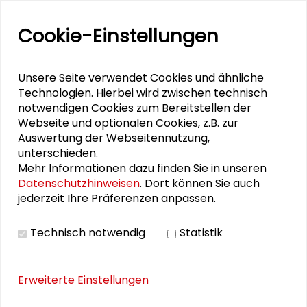
Klaus-Michael Ahrend
Cookie-Einstellungen
Unsere Seite verwendet Cookies und ähnliche
Technologien. Hierbei wird zwischen technisch
DOWNLOADS
notwendigen Cookies zum Bereitstellen der
Webseite und optionalen Cookies, z.B. zur
Programm des Symposiums Risiko-
Auswertung der Webseitennutzung,
Abschätzung und Nachhaltige Entwicklung (PDF)
unterschieden.
Auftakt-Symposium RASUM - Pressemitteilung
Mehr Informationen dazu finden Sie in unseren
vom 28. September 2015 (PDF)
Datenschutzhinweisen
. Dort können Sie auch
jederzeit Ihre Präferenzen anpassen.
Nachhaltige Entwicklung. Herausforderung in der
Unternehmenspraxis - Folien zum Vortrag Dirk
Technisch notwendig
Statistik
Voeste (PDF)
Erweiterte Einstellungen
BILDERGALERIE