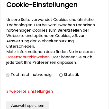
Cookie-Einstellungen
Zusammen mehr erreichen – Zukunftsbündnis im
Dialog
Unsere Seite verwendet Cookies und ähnliche
Schader-Festival 2026
Technologien. Hierbei wird zwischen technisch
notwendigen Cookies zum Bereitstellen der
25. Runder Tisch Wissenschaftsstadt Darmstadt
Webseite und optionalen Cookies, z.B. zur
Auswertung der Webseitennutzung,
unterschieden.
Mehr Informationen dazu finden Sie in unseren
PERSONEN IM KONTEXT
Datenschutzhinweisen
. Dort können Sie auch
jederzeit Ihre Präferenzen anpassen.
Reiner Klingholz
Technisch notwendig
Statistik
DOWNLOADS
Erweiterte Einstellungen
Programm des Fachtreffens Jobs für Afrika
Auswahl speichern
(PDF)