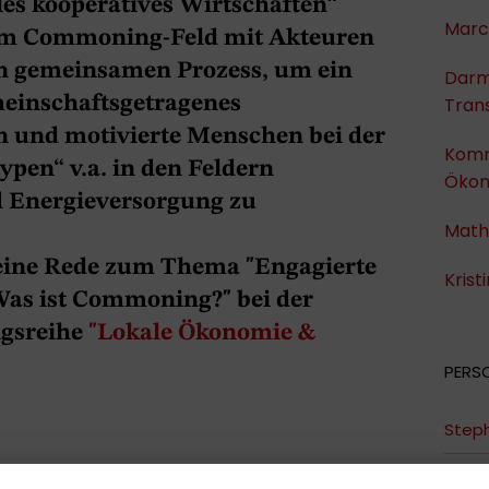
es kooperatives Wirtschaften“
Marc
dem Commoning-Feld mit Akteuren
en gemeinsamen Prozess, um ein
Darm
meinschaftsgetragenes
Tran
 und motivierte Menschen bei der
Komm
pen“ v.a. in den Feldern
Ökon
 Energieversorgung zu
Mathi
e eine Rede zum Thema "Engagierte
Krist
Was ist Commoning?" bei der
ngsreihe
"Lokale Ökonomie &
PERS
Steph
Fried