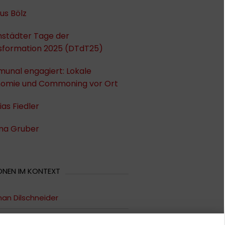
us Bölz
städter Tage der
sformation 2025 (DTdT25)
unal engagiert: Lokale
omie und Commoning vor Ort
as Fiedler
ina Gruber
ONEN IM KONTEXT
an Dilschneider
erike Habermann