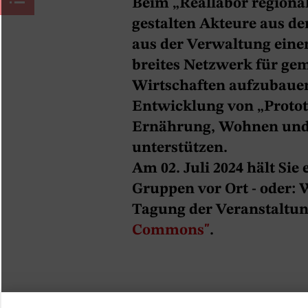
Beim „Reallabor regional
gestalten Akteure aus 
aus der Verwaltung ein
breites Netzwerk für ge
Wirtschaften aufzubauen
Entwicklung von „Prototy
Ernährung, Wohnen und
unterstützen.
Am 02. Juli 2024 hält Si
Gruppen vor Ort - oder: 
Tagung der Veranstaltu
Commons"
.