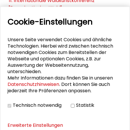
11. Internationale Waldkunstkonferenz
"Demokratischer Wald"
Cookie-Einstellungen
Schlüsseltexte für die Wirtschaft von morgen
Zusammen mehr erreichen – Zukunftsbündnis im
Unsere Seite verwendet Cookies und ähnliche
Dialog
Technologien. Hierbei wird zwischen technisch
notwendigen Cookies zum Bereitstellen der
Schader-Festival 2026
Webseite und optionalen Cookies, z.B. zur
Auswertung der Webseitennutzung,
25. Runder Tisch Wissenschaftsstadt Darmstadt
unterschieden.
Mehr Informationen dazu finden Sie in unseren
Datenschutzhinweisen
. Dort können Sie auch
jederzeit Ihre Präferenzen anpassen.
DOWNLOADS
Technisch notwendig
Statistik
Programmflyer
Erweiterte Einstellungen
BILDERGALERIE