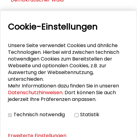
Schlüsseltexte für die Wirtschaft von morgen
Cookie-Einstellungen
Zusammen mehr erreichen – Zukunftsbündnis im
Dialog
Unsere Seite verwendet Cookies und ähnliche
Schader-Festival 2026
Technologien. Hierbei wird zwischen technisch
notwendigen Cookies zum Bereitstellen der
25. Runder Tisch Wissenschaftsstadt Darmstadt
Webseite und optionalen Cookies, z.B. zur
Auswertung der Webseitennutzung,
unterschieden.
Mehr Informationen dazu finden Sie in unseren
PERSONEN IM KONTEXT
Datenschutzhinweisen
. Dort können Sie auch
jederzeit Ihre Präferenzen anpassen.
Meinhard Miegel
Technisch notwendig
Statistik
DOWNLOADS
Erweiterte Einstellungen