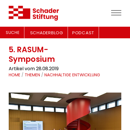
SUCHE
SCHADERBLOG
PODCAST
5. RASUM-
Symposium
Artikel vom 28.08.2019
HOME
/
THEMEN
/
NACHHALTIGE ENTWICKLUNG