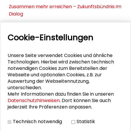
Zusammen mehr erreichen – Zukunftsbündnis im
Dialog
Schader-Festival 2026
Cookie-Einstellungen
25. Runder Tisch Wissenschaftsstadt Darmstadt
Unsere Seite verwendet Cookies und ähnliche
Technologien. Hierbei wird zwischen technisch
PERSONEN IM KONTEXT
notwendigen Cookies zum Bereitstellen der
Webseite und optionalen Cookies, z.B. zur
Martin Führ
Auswertung der Webseitennutzung,
unterschieden.
Mehr Informationen dazu finden Sie in unseren
Datenschutzhinweisen
. Dort können Sie auch
jederzeit Ihre Präferenzen anpassen.
DOWNLOADS
Technisch notwendig
Statistik
Veranstaltungsprogramm