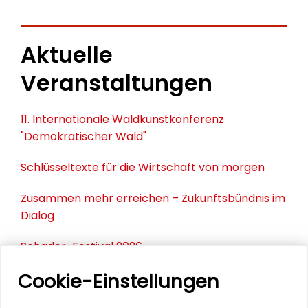
Aktuelle
Veranstaltungen
11. Internationale Waldkunstkonferenz
"Demokratischer Wald"
Schlüsseltexte für die Wirtschaft von morgen
Zusammen mehr erreichen – Zukunftsbündnis im
Dialog
Schader-Festival 2026
Cookie-Einstellungen
25. Runder Tisch Wissenschaftsstadt Darmstadt