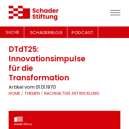
SUCHE
SCHADERBLOG
PODCAST
DTdT25:
Innovationsimpulse
für die
Transformation
Artikel vom 01.01.1970
HOME
/
THEMEN
/
NACHHALTIGE ENTWICKLUNG