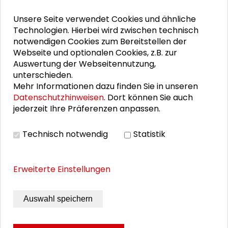
Unsere Seite verwendet Cookies und ähnliche
PERSONEN IM KONTEXT
Technologien. Hierbei wird zwischen technisch
notwendigen Cookies zum Bereitstellen der
Schlüsseltexte für die Wirtschaft von morgen
Webseite und optionalen Cookies, z.B. zur
Auswertung der Webseitennutzung,
unterschieden.
Mehr Informationen dazu finden Sie in unseren
Datenschutzhinweisen
. Dort können Sie auch
DOWNLOADS
jederzeit Ihre Präferenzen anpassen.
Programm Gemeinwohl-Ökonomie und
Technisch notwendig
Statistik
Wirtschaftswachstum (PDF)
Erweiterte Einstellungen
BILDERGALERIE
Auswahl speichern
Impressionen der Veranstaltung