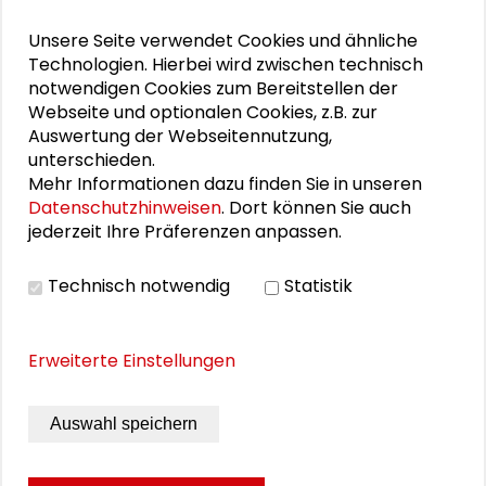
Unsere Seite verwendet Cookies und ähnliche
PERSONEN IM KONTEXT
Technologien. Hierbei wird zwischen technisch
notwendigen Cookies zum Bereitstellen der
Schlüsseltexte für die Wirtschaft von morgen
Webseite und optionalen Cookies, z.B. zur
Auswertung der Webseitennutzung,
unterschieden.
Mehr Informationen dazu finden Sie in unseren
Datenschutzhinweisen
. Dort können Sie auch
DOWNLOADS
jederzeit Ihre Präferenzen anpassen.
Programm Gemeinwohl-Ökonomie und
Technisch notwendig
Statistik
Wirtschaftswachstum (PDF)
Erweiterte Einstellungen
BILDERGALERIE
Auswahl speichern
Impressionen der Veranstaltung