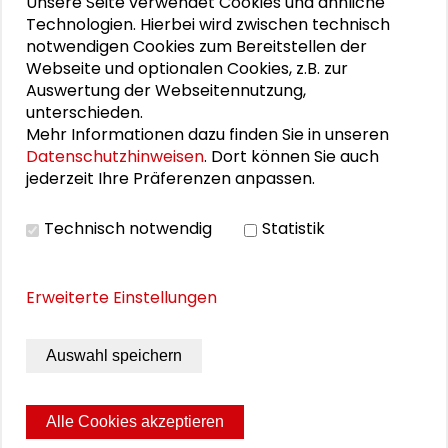
Unsere Seite verwendet Cookies und ähnliche
Technologien. Hierbei wird zwischen technisch
notwendigen Cookies zum Bereitstellen der
Webseite und optionalen Cookies, z.B. zur
DOWNLOADS
Auswertung der Webseitennutzung,
unterschieden.
Einladung Tagung Transformation fair gestalten
Mehr Informationen dazu finden Sie in unseren
Wirtschaftsdemokratie und Strukturpolitik –
Datenschutzhinweisen
. Dort können Sie auch
Folien zum Vortrag von Dr. Rudolf Luz (PDF)
jederzeit Ihre Präferenzen anpassen.
Transformationsatlas: wesentliche Ergebnisse –
Technisch notwendig
Statistik
Folien zum Vortrag von Ulrike Obermayr (PDF)
Erweiterte Einstellungen
BILDERGALERIE
Auswahl speichern
Impressionen von der Tagung
Alle Cookies akzeptieren