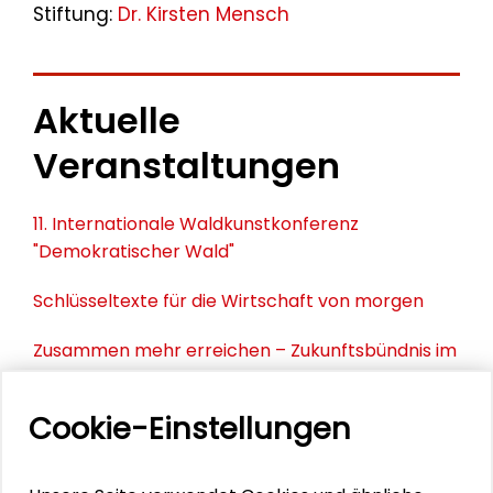
Stiftung:
Dr. Kirsten Mensch
Aktuelle
Veranstaltungen
11. Internationale Waldkunstkonferenz
"Demokratischer Wald"
Schlüsseltexte für die Wirtschaft von morgen
Zusammen mehr erreichen – Zukunftsbündnis im
Dialog
Cookie-Einstellungen
Schader-Festival 2026
25. Runder Tisch Wissenschaftsstadt Darmstadt