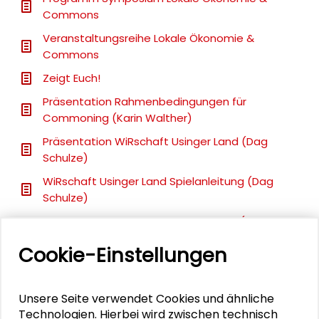
Commons
Veranstaltungsreihe Lokale Ökonomie &
Commons
Zeigt Euch!
Präsentation Rahmenbedingungen für
Commoning (Karin Walther)
Präsentation WiRschaft Usinger Land (Dag
Schulze)
WiRschaft Usinger Land Spielanleitung (Dag
Schulze)
WiRschaft Usinger Land Beteiltabelle (Dag
Schulze)
Cookie-Einstellungen
Präsentation Commons-Netzwerke (Christian
Schorsch)
Unsere Seite verwendet Cookies und ähnliche
Präsentation Nüsse fürs Nürnberger Land (Judit
Technologien. Hierbei wird zwischen technisch
Bartel)