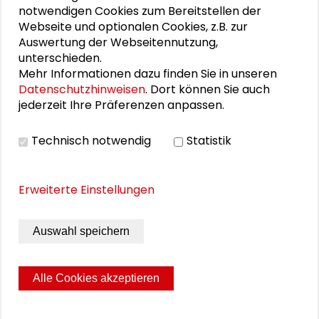
notwendigen Cookies zum Bereitstellen der
Präsentation Commoning und Tauschlogiken
Webseite und optionalen Cookies, z.B. zur
auseinanderhalten (Friederike Habermann)
Auswertung der Webseitennutzung,
unterschieden.
Präsentation Commonsorientierte Gründung
Mehr Informationen dazu finden Sie in unseren
(Hartmut Schäfer)
Datenschutzhinweisen
. Dort können Sie auch
Präsentation Bauern ohne Boden (Mathias
jederzeit Ihre Präferenzen anpassen.
Sommer)
Technisch notwendig
Statistik
Posterausstellung
Erweiterte Einstellungen
BILDERGALERIE
Auswahl speichern
Impressionen des Symposiums
Alle Cookies akzeptieren
Seite drucken
Sitemap
Impressum
Datenschutz