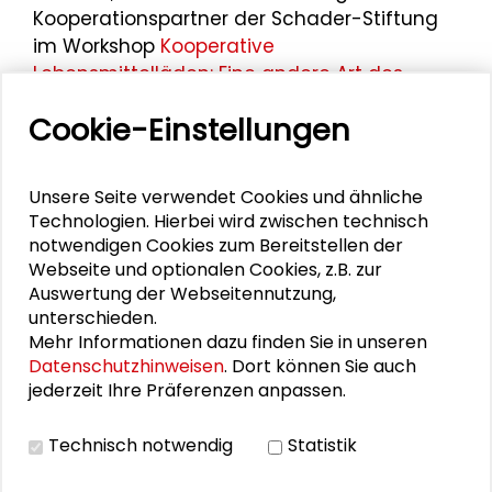
Kooperationspartner der Schader-Stiftung
im Workshop
Kooperative
Lebensmittelläden: Eine andere Art des
Einkaufens möglich machen
im Rahmen der
Cookie-Einstellungen
Darmstädter Tage der Transformation 2025
.
Unsere Seite verwendet Cookies und ähnliche
Technologien. Hierbei wird zwischen technisch
Personen im Kontext
notwendigen Cookies zum Bereitstellen der
Webseite und optionalen Cookies, z.B. zur
Matthias Kasper
Auswertung der Webseitennutzung,
unterschieden.
Mehr Informationen dazu finden Sie in unseren
Kristina Gruber
Datenschutzhinweisen
. Dort können Sie auch
jederzeit Ihre Präferenzen anpassen.
Clara Menke
Stella Lorenz
Technisch notwendig
Statistik
Mathias Fiedler