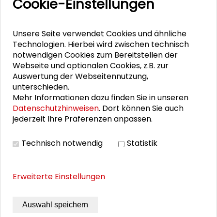
Cookie-Einstellungen
durchführen.
Unsere Seite verwendet Cookies und ähnliche
Technologien. Hierbei wird zwischen technisch
Personen im Kontext
notwendigen Cookies zum Bereitstellen der
Webseite und optionalen Cookies, z.B. zur
Matthias Kasper
Auswertung der Webseitennutzung,
unterschieden.
Mehr Informationen dazu finden Sie in unseren
Stella Lorenz
Datenschutzhinweisen
. Dort können Sie auch
jederzeit Ihre Präferenzen anpassen.
Clara Menke
Christian Herzig
Technisch notwendig
Statistik
Christin von Schönfeldt
Erweiterte Einstellungen
Mathias Fiedler
Auswahl speichern
Maximilian Shaikh-Yousef