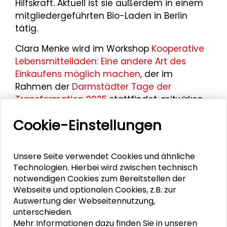
Hilfskraft. Aktuell ist sie außerdem in einem
mitgliedergeführten Bio-Laden in Berlin
tätig.
Clara Menke wird im Workshop
Kooperative
Lebensmittelläden: Eine andere Art des
Einkaufens möglich machen
,
der im
Rahmen der
Darmstädter Tage der
Transformation 2025
stattfindet, mitwirken
und einen Impuls zu Kooperativen
Cookie-Einstellungen
Lebensmittelläden geben.
Unsere Seite verwendet Cookies und ähnliche
Technologien. Hierbei wird zwischen technisch
Personen im Kontext
notwendigen Cookies zum Bereitstellen der
Webseite und optionalen Cookies, z.B. zur
Matthias Kasper
Auswertung der Webseitennutzung,
unterschieden.
Mehr Informationen dazu finden Sie in unseren
Kristina Gruber