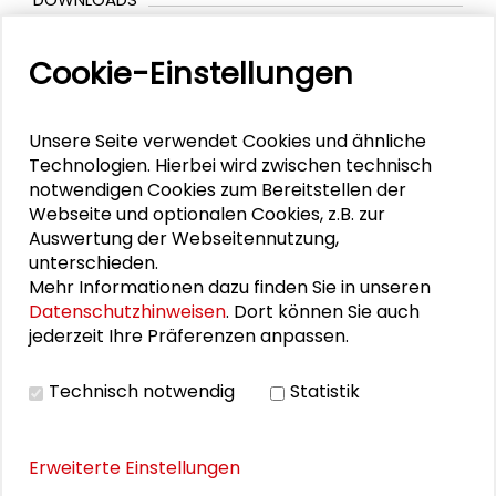
Abgelaufen: Call for Conferences: DTdT23
Cookie-Einstellungen
Informationsblatt: Kooperation mit der
Schader-Stiftung im Rahmen der DTdT23
Unsere Seite verwendet Cookies und ähnliche
DTdT23 Programm
Technologien. Hierbei wird zwischen technisch
Pressemitteilung | Darmstädter Tage der
notwendigen Cookies zum Bereitstellen der
Transformation
Webseite und optionalen Cookies, z.B. zur
Auswertung der Webseitennutzung,
unterschieden.
Mehr Informationen dazu finden Sie in unseren
BILDERGALERIE
Datenschutzhinweisen
. Dort können Sie auch
jederzeit Ihre Präferenzen anpassen.
Impressionen der Veranstaltung
Technisch notwendig
Statistik
Erweiterte Einstellungen