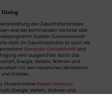
 Dialog
 Veranstaltung des Zukunftsbündnisses
ssen und der kommunalen Vertreter aller
örderprogramm Sozialer Zusammenhalt
 statt. Im Zukunftsbündnis ist auch die
ngsvorstand
Alexander Gemeinhardt
und
e Tagung wird ausgerichtet durch das
tschaft, Energie, Verkehr, Wohnen und
narbeit mit dem Hessischen Ministerium
d und Soziales.
. Staatsminister
Kaweh Mansoori
schaft, Energie, Verkehr, Wohnen und
tretender Ministerpräsident des Landes
n
Heike Hofmann
(Hessische Ministerin für
nd Soziales) über die Entwicklung des