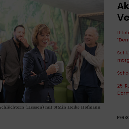
Ak
Ve
11. I
"Dem
Schlü
mor
Scha
25. R
Darm
 Schlüchtern (Hessen) mit StMin Heike Hofmann
PERS