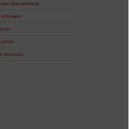
ander Gemeinhardt
e Hofmann
 Koch
Lüttich
h Mansoori