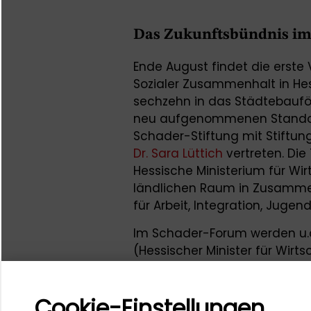
Das Zukunftsbündnis im
Ende August findet die erste
Sozialer Zusammenhalt in He
sechzehn in das Städtebauf
neu aufgenommenen Standorte
Schader-Stiftung mit Stiftu
Dr. Sara Lüttich
vertreten. Di
Hessische Ministerium für Wir
ländlichen Raum in Zusamme
für Arbeit, Integration, Jugen
Im Schader-Forum werden u.a
(Hessischer Minister für Wirt
ländlichen Raum und stellver
Hessen) und Staatsministeri
Cookie-Einstellungen
Arbeit, Integration, Jugend u