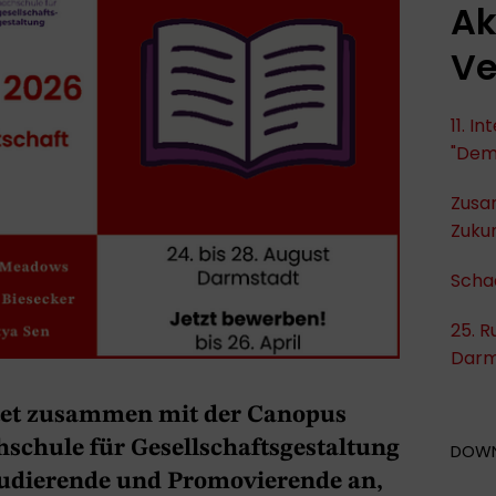
Ak
Ve
11. I
"Dem
Zusa
Zukun
Scha
25. R
Darm
etet zusammen mit der Canopus
schule für Gesellschaftsgestaltung
DOW
tudierende und Promovierende an,