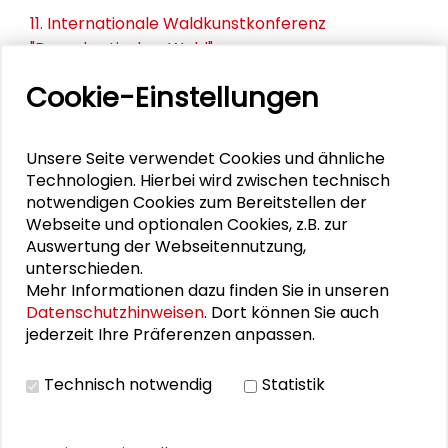
11. Internationale Waldkunstkonferenz
"Demokratischer Wald"
Cookie-Einstellungen
Schlüsseltexte für die Wirtschaft von morgen
Zusammen mehr erreichen – Zukunftsbündnis im
Unsere Seite verwendet Cookies und ähnliche
Dialog
Technologien. Hierbei wird zwischen technisch
notwendigen Cookies zum Bereitstellen der
Schader-Festival 2026
Webseite und optionalen Cookies, z.B. zur
Auswertung der Webseitennutzung,
25. Runder Tisch Wissenschaftsstadt Darmstadt
unterschieden.
Mehr Informationen dazu finden Sie in unseren
Datenschutzhinweisen
. Dort können Sie auch
jederzeit Ihre Präferenzen anpassen.
DOWNLOADS
Technisch notwendig
Statistik
Flyer Abschlussveranstaltung