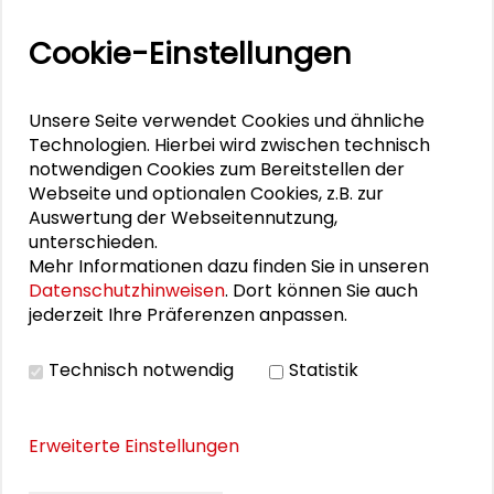
Cookie-Einstellungen
Personen im Kontext
Unsere Seite verwendet Cookies und ähnliche
Technologien. Hierbei wird zwischen technisch
Monika Berghäuser
notwendigen Cookies zum Bereitstellen der
Webseite und optionalen Cookies, z.B. zur
Özlem Zahra Eren
Auswertung der Webseitennutzung,
unterschieden.
Mehr Informationen dazu finden Sie in unseren
Alexander Gemeinhardt
Datenschutzhinweisen
. Dort können Sie auch
jederzeit Ihre Präferenzen anpassen.
Kirsten Mensch
Stella Lorenz
Technisch notwendig
Statistik
Luise Spieker
Erweiterte Einstellungen
Benjamin Stehl